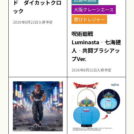
ド ダイカットクロ
大阪クレーンエース
ック
遊びトレジャー
2026年8月22日入荷予定
呪術廻戦
Luminasta‐七海建
人‐共闘ブラシアッ
プVer.
2026年8月21日入荷予定