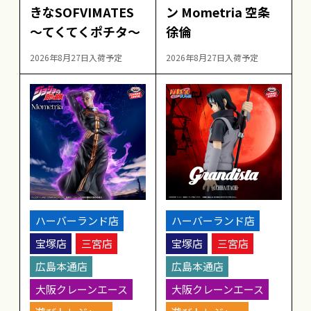
きなSOFVIMATES
ン Mometria 空条
～てくてくポチタ～
徐倫
2026年8月27日入荷予定
2026年8月27日入荷予定
ハーバーランド店
ハーバーランド店
宝塚店
三宮店
宝塚店
三宮店
広島本通店
広島本通店
大阪クレーンエース
大阪クレーンエース