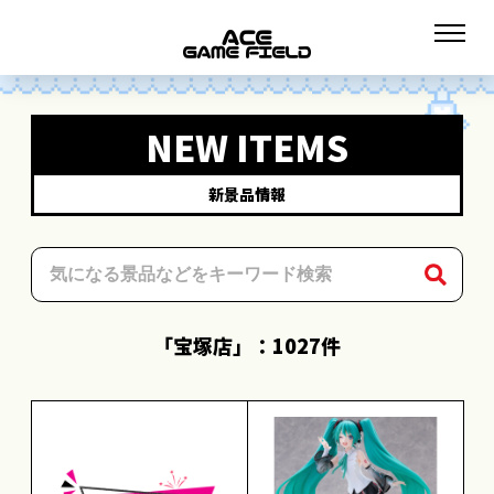
NEW ITEMS
新景品情報
「宝塚店」：1027件