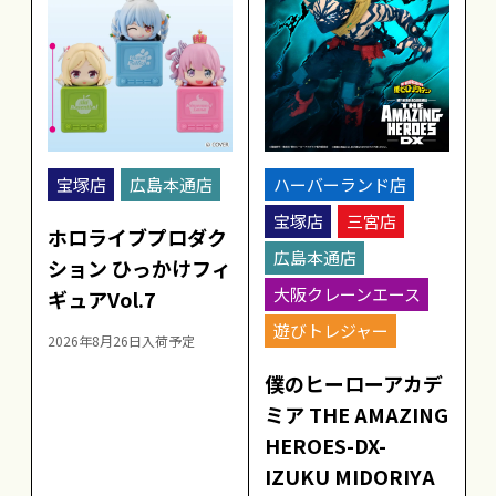
宝塚店
広島本通店
ハーバーランド店
宝塚店
三宮店
ホロライブプロダク
広島本通店
ション ひっかけフィ
大阪クレーンエース
ギュアVol.7
遊びトレジャー
2026年8月26日入荷予定
僕のヒーローアカデ
ミア THE AMAZING
HEROES-DX-
IZUKU MIDORIYA