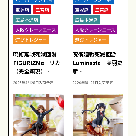
宝塚店
三宮店
宝塚店
三宮店
広島本通店
広島本通店
大阪クレーンエース
大阪クレーンエース
遊びトレジャー
遊びトレジャー
呪術廻戦死滅回游
呪術廻戦死滅回游
FIGURIZMα‐リカ
Luminasta‐髙羽史
（完全顕現）‐
彦‐
2026年8月28日入荷予定
2026年8月28日入荷予定