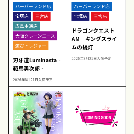
ハーバーランド店
ハーバーランド店
宝塚店
三宮店
宝塚店
三宮店
広島本通店
ドラゴンクエスト
大阪クレーンエース
AM キングスライ
遊びトレジャー
ムの提灯
2026年8月21日入荷予定
刃牙道Luminasta‐
範馬勇次郎‐
2026年8月21日入荷予定