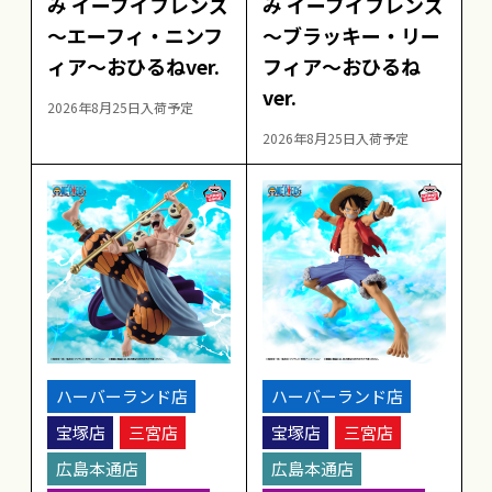
み イーブイフレンズ
み イーブイフレンズ
～エーフィ・ニンフ
～ブラッキー・リー
ィア～おひるねver.
フィア～おひるね
ver.
2026年8月25日入荷予定
2026年8月25日入荷予定
ハーバーランド店
ハーバーランド店
宝塚店
三宮店
宝塚店
三宮店
広島本通店
広島本通店