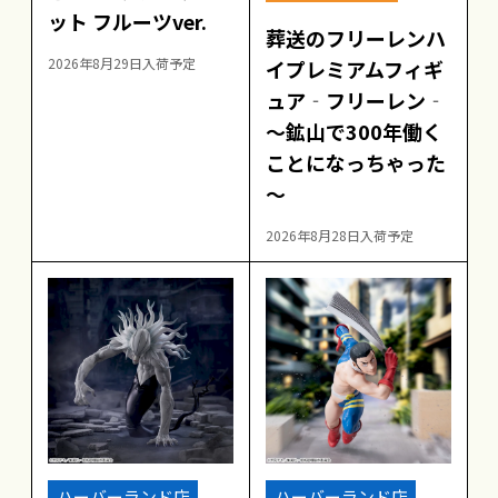
ット フルーツver.
葬送のフリーレンハ
2026年8月29日入荷予定
イプレミアムフィギ
ュア‐フリーレン‐
～鉱山で300年働く
ことになっちゃった
～
2026年8月28日入荷予定
ハーバーランド店
ハーバーランド店