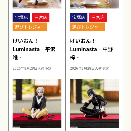
宝塚店
三宮店
宝塚店
三宮店
遊びトレジャー
遊びトレジャー
けいおん！
けいおん！
Luminasta‐平沢
Luminasta‐中野
唯‐
梓‐
2026年8月28日入荷予定
2026年8月28日入荷予定