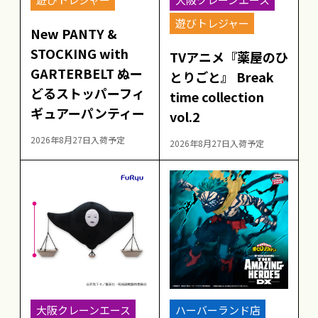
遊びトレジャー
New PANTY &
STOCKING with
TVアニメ『薬屋のひ
GARTERBELT ぬー
とりごと』 Break
どるストッパーフィ
time collection
ギュアーパンティー
vol.2
2026年8月27日入荷予定
2026年8月27日入荷予定
大阪クレーンエース
ハーバーランド店