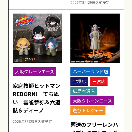
2026年8月29日入荷予定
大阪クレーンエース
ハーバーランド店
宝塚店
三宮店
家庭教師ヒットマン
広島本通店
REBORN! てちぬ
大阪クレーンエース
い 雲雀恭弥＆六道
骸＆ディーノ
遊びトレジャー
2026年8月29日入荷予定
葬送のフリーレンハ