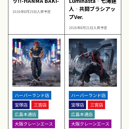
ッ!!-HANMA BAKI-
Luminasta‐七海建
人‐共闘ブラシアッ
2026年8月25日入荷予定
プVer.
2026年8月21日入荷予定
ハーバーランド店
ハーバーランド店
宝塚店
三宮店
宝塚店
三宮店
広島本通店
広島本通店
大阪クレーンエース
大阪クレーンエース