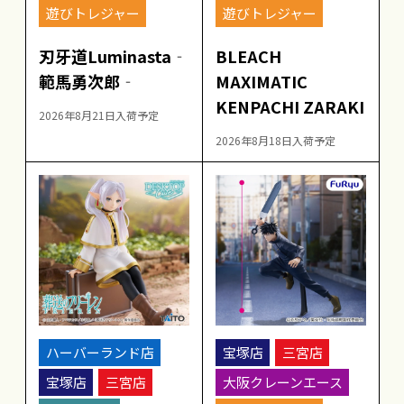
遊びトレジャー
遊びトレジャー
刃牙道Luminasta‐
BLEACH
範馬勇次郎‐
MAXIMATIC
KENPACHI ZARAKI
2026年8月21日入荷予定
2026年8月18日入荷予定
ハーバーランド店
宝塚店
三宮店
宝塚店
三宮店
大阪クレーンエース