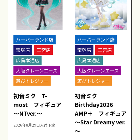
ハーバーランド店
ハーバーランド店
宝塚店
三宮店
宝塚店
三宮店
広島本通店
広島本通店
大阪クレーンエース
大阪クレーンエース
遊びトレジャー
遊びトレジャー
初音ミク T-
初音ミク
most フィギュア
Birthday2026
～NTver.～
AMP＋ フィギュア
～Star Dreamy ver.
2026年8月29日入荷予定
～