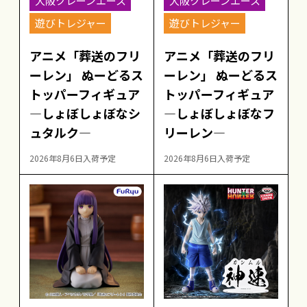
大阪クレーンエース
大阪クレーンエース
遊びトレジャー
遊びトレジャー
アニメ「葬送のフリ
アニメ「葬送のフリ
ーレン」 ぬーどるス
ーレン」 ぬーどるス
トッパーフィギュア
トッパーフィギュア
―しょぼしょぼなシ
―しょぼしょぼなフ
ュタルク―
リーレン―
2026年8月6日入荷予定
2026年8月6日入荷予定