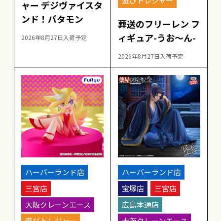
遊びトレジャー
ャー デジヴァイスタ
ンド！パタモン
葬送のフリーレン フ
ィギュア-うお～ん-
2026年8月27日入荷予定
2026年8月27日入荷予定
ハーバーランド店
ハーバーランド店
三宮店
宝塚店
三宮店
大阪クレーンエース
広島本通店
遊びトレジャー
大阪クレーンエース