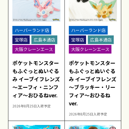
ハーバーランド店
ハーバーランド店
宝塚店
広島本通店
宝塚店
広島本通店
大阪クレーンエース
大阪クレーンエース
ポケットモンスター
ポケットモンスター
もふぐっとぬいぐる
もふぐっとぬいぐる
み イーブイフレンズ
み イーブイフレンズ
～エーフィ・ニンフ
～ブラッキー・リー
ィア～おひるねver.
フィア～おひるね
ver.
2026年8月25日入荷予定
2026年8月25日入荷予定