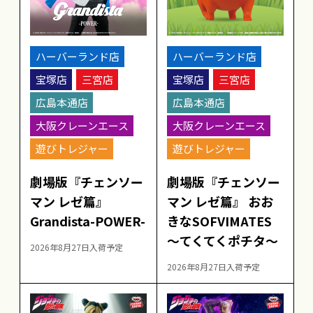
ハーバーランド店
ハーバーランド店
宝塚店
三宮店
宝塚店
三宮店
広島本通店
広島本通店
大阪クレーンエース
大阪クレーンエース
遊びトレジャー
遊びトレジャー
劇場版『チェンソー
劇場版『チェンソー
マン レゼ篇』
マン レゼ篇』 おお
Grandista-POWER-
きなSOFVIMATES
～てくてくポチタ～
2026年8月27日入荷予定
2026年8月27日入荷予定