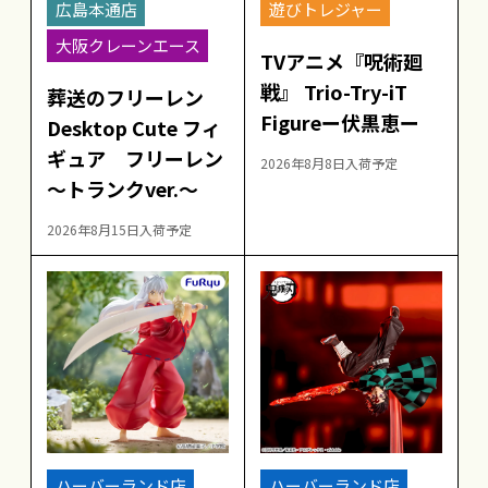
広島本通店
遊びトレジャー
大阪クレーンエース
TVアニメ『呪術廻
戦』 Trio-Try-iT
葬送のフリーレン
Figureー伏黒恵ー
Desktop Cute フィ
ギュア フリーレン
2026年8月8日入荷予定
～トランクver.～
2026年8月15日入荷予定
ハーバーランド店
ハーバーランド店