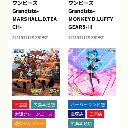
ワンピース
ワンピース
Grandista-
Grandista-
MARSHALL.D.TEA
MONKEY.D.LUFFY
CH-
GEAR5-Ⅲ
2026年8月4日入荷予定
2026年8月4日入荷予定
三宮店
広島本通店
ハーバーランド店
大阪クレーンエース
宝塚店
三宮店
遊びトレジャー
広島本通店