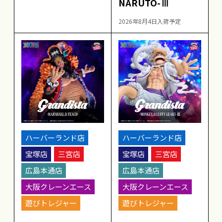
NARUTO-Ⅲ
2026年8月4日入荷予定
ハーバーランド店
ハーバーランド店
宝塚店
三宮店
宝塚店
三宮店
広島本通店
広島本通店
大阪クレーンエース
大阪クレーンエース
遊びトレジャー
遊びトレジャー