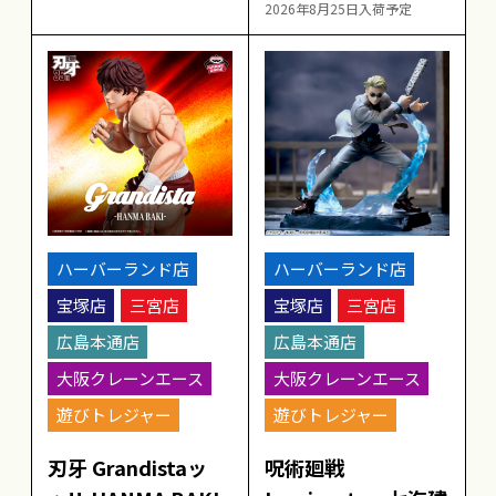
2026年8月25日入荷予定
ハーバーランド店
ハーバーランド店
宝塚店
三宮店
宝塚店
三宮店
広島本通店
広島本通店
大阪クレーンエース
大阪クレーンエース
遊びトレジャー
遊びトレジャー
刃牙 Grandistaッ
呪術廻戦