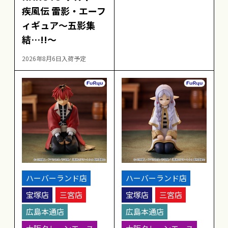
疾風伝 雷影・エーフ
ィギュア～五影集
結…!!～
2026年8月6日入荷予定
ハーバーランド店
ハーバーランド店
宝塚店
三宮店
宝塚店
三宮店
広島本通店
広島本通店