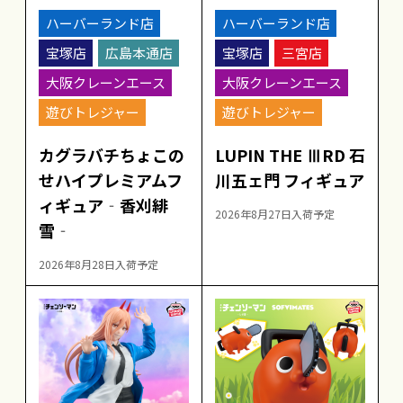
ハーバーランド店
ハーバーランド店
宝塚店
広島本通店
宝塚店
三宮店
大阪クレーンエース
大阪クレーンエース
遊びトレジャー
遊びトレジャー
カグラバチちょこの
LUPIN THE ⅢRD 石
せハイプレミアムフ
川五ェ門 フィギュア
ィギュア‐香刈緋
2026年8月27日入荷予定
雪‐
2026年8月28日入荷予定