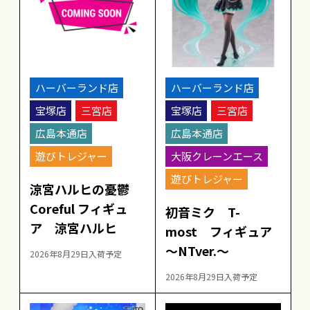
ハーバーランド店
ハーバーランド店
宝塚店
三宮店
宝塚店
三宮店
広島本通店
広島本通店
遊びトレジャー
大阪クレーンエース
遊びトレジャー
涼宮ハルヒの憂鬱
Coreful フィギュ
初音ミク T-
ア 涼宮ハルヒ
most フィギュア
～NTver.～
2026年8月29日入荷予定
2026年8月29日入荷予定