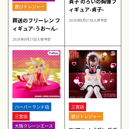
貞子 のろいの胸像フ
遊びトレジャー
ィギュア-貞子-
葬送のフリーレン フ
2026年8月27日入荷予定
ィギュア-うお～ん-
2026年8月27日入荷予定
ハーバーランド店
三宮店
三宮店
遊びトレジャー
大阪クレーンエース