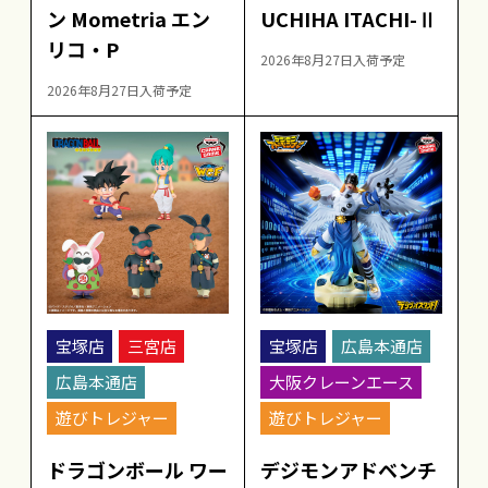
ン Mometria エン
UCHIHA ITACHI-Ⅱ
リコ・P
2026年8月27日入荷予定
2026年8月27日入荷予定
宝塚店
三宮店
宝塚店
広島本通店
広島本通店
大阪クレーンエース
遊びトレジャー
遊びトレジャー
ドラゴンボール ワー
デジモンアドベンチ