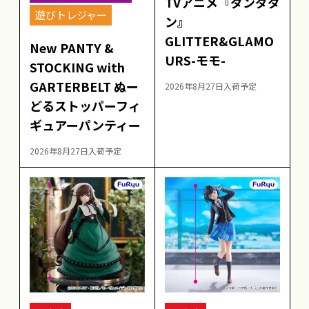
TVアニメ『ダンダダ
遊びトレジャー
ン』
GLITTER&GLAMO
New PANTY &
URS-モモ-
STOCKING with
GARTERBELT ぬー
2026年8月27日入荷予定
どるストッパーフィ
ギュアーパンティー
2026年8月27日入荷予定