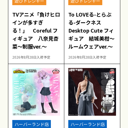
遊びトレジャー
遊びトレジャー
TVアニメ「負けヒロ
To LOVEる-とらぶ
インが多すぎ
る-ダークネス
る！」 Coreful フ
Desktop Cute フィ
ィギュア 八奈見杏
ギュア 結城美柑～
菜～制服ver.～
ルームウェアver.～
2026年8月28日入荷予定
2026年8月28日入荷予定
ハーバーランド店
ハーバーランド店