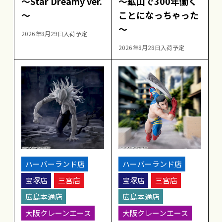
～Star Dreamy ver.
～鉱山で300年働く
～
ことになっちゃった
～
2026年8月29日入荷予定
2026年8月28日入荷予定
ハーバーランド店
ハーバーランド店
宝塚店
三宮店
宝塚店
三宮店
広島本通店
広島本通店
大阪クレーンエース
大阪クレーンエース