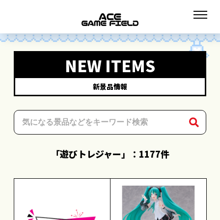
NEW ITEMS
新景品情報
「遊びトレジャー」：1177件