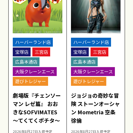
ハーバーランド店
ハーバーランド店
宝塚店
三宮店
宝塚店
三宮店
広島本通店
広島本通店
大阪クレーンエース
大阪クレーンエース
遊びトレジャー
遊びトレジャー
劇場版『チェンソー
ジョジョの奇妙な冒
マン レゼ篇』 おお
険 ストーンオーシャ
きなSOFVIMATES
ン Mometria 空条
～てくてくポチタ～
徐倫
2026年8月27日入荷予定
2026年8月27日入荷予定