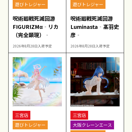
遊びトレジャー
遊びトレジャー
呪術廻戦死滅回游
呪術廻戦死滅回游
FIGURIZMα‐リカ
Luminasta‐髙羽史
（完全顕現）‐
彦‐
2026年8月28日入荷予定
2026年8月28日入荷予定
三宮店
三宮店
遊びトレジャー
大阪クレーンエース