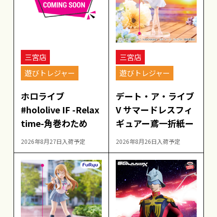
三宮店
三宮店
遊びトレジャー
遊びトレジャー
ホロライブ
デート・ア・ライブ
#hololive IF -Relax
V サマードレスフィ
time-角巻わため
ギュアー鳶一折紙ー
2026年8月27日入荷予定
2026年8月26日入荷予定