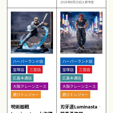
2026年8月25日入荷予定
ハーバーランド店
ハーバーランド店
宝塚店
三宮店
宝塚店
三宮店
広島本通店
広島本通店
大阪クレーンエース
大阪クレーンエース
遊びトレジャー
遊びトレジャー
呪術廻戦
刃牙道Luminasta‐