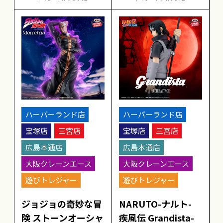
ハーバーランド店
ハーバーランド店
宝塚店
三宮店
宝塚店
三宮店
広島本通店
広島本通店
大阪クレーンエース
大阪クレーンエース
遊びトレジャー
遊びトレジャー
ジョジョの奇妙な冒
NARUTO-ナルト-
険 ストーンオーシャ
疾風伝 Grandista-