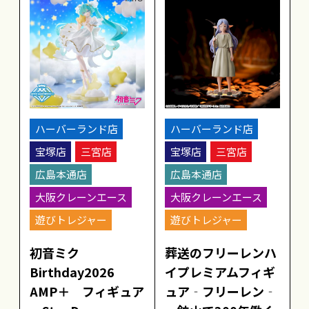
ハーバーランド店
ハーバーランド店
宝塚店
三宮店
宝塚店
三宮店
広島本通店
広島本通店
大阪クレーンエース
大阪クレーンエース
遊びトレジャー
遊びトレジャー
初音ミク
葬送のフリーレンハ
Birthday2026
イプレミアムフィギ
AMP＋ フィギュア
ュア‐フリーレン‐