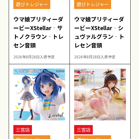
遊びトレジャー
遊びトレジャー
ウマ娘プリティーダ
ウマ娘プリティーダ
ービーXStellar‐サ
ービーXStellar‐シ
トノクラウン‐トレ
ュヴァルグラン‐ト
セン音頭
レセン音頭
2026年8月28日入荷予定
2026年8月28日入荷予定
三宮店
三宮店