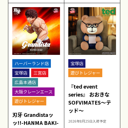
ハーバーランド店
宝塚店
宝塚店
三宮店
遊びトレジャー
広島本通店
『ted event
大阪クレーンエース
series』 おおきな
遊びトレジャー
SOFVIMATES～テ
ッド～
刃牙 Grandistaッ
2026年8月25日入荷予定
ッ!!-HANMA BAKI-