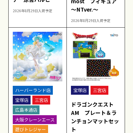
most フィギュア
～NTver.～
2026年8月29日入荷予定
2026年8月29日入荷予定
ハーバーランド店
宝塚店
三宮店
宝塚店
三宮店
ドラゴンクエスト
広島本通店
AM プレート＆ラ
大阪クレーンエース
ンチョンマットセッ
ト
遊びトレジャー