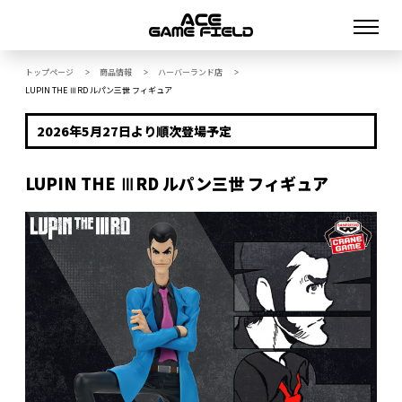
トップページ
商品情報
ハーバーランド店
>
>
>
LUPIN THE ⅢRD ルパン三世 フィギュア
2026年5月27日より順次登場予定
LUPIN THE ⅢRD ルパン三世 フィギュア