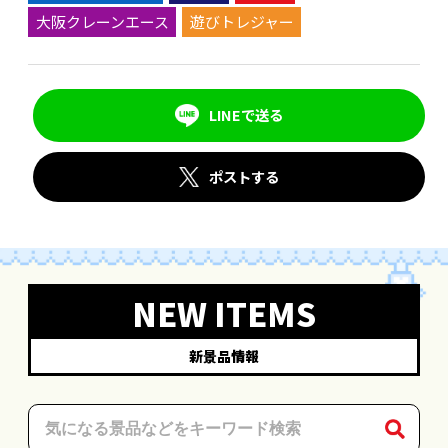
大阪クレーンエース
遊びトレジャー
LINEで送る
ポストする
NEW ITEMS
新景品情報