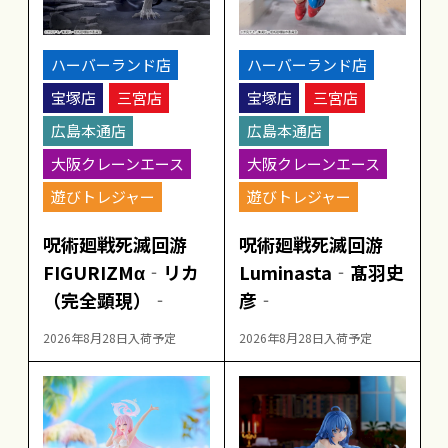
ハーバーランド店
ハーバーランド店
宝塚店
三宮店
宝塚店
三宮店
広島本通店
広島本通店
大阪クレーンエース
大阪クレーンエース
遊びトレジャー
遊びトレジャー
呪術廻戦死滅回游
呪術廻戦死滅回游
FIGURIZMα‐リカ
Luminasta‐髙羽史
（完全顕現）‐
彦‐
2026年8月28日入荷予定
2026年8月28日入荷予定