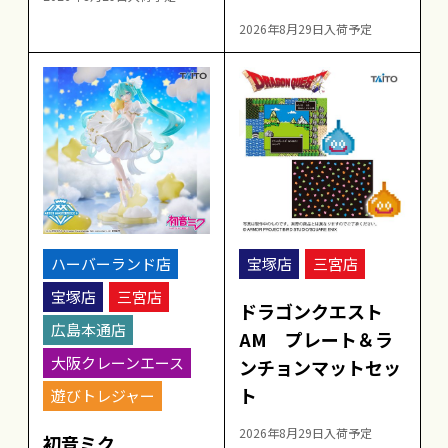
2026年8月29日入荷予定
ハーバーランド店
宝塚店
三宮店
宝塚店
三宮店
ドラゴンクエスト
広島本通店
AM プレート＆ラ
大阪クレーンエース
ンチョンマットセッ
ト
遊びトレジャー
2026年8月29日入荷予定
初音ミク