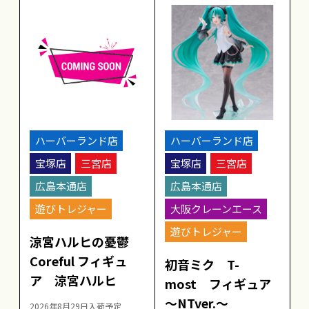
ハーバーランド店
ハーバーランド店
宝塚店
三宮店
宝塚店
三宮店
広島本通店
広島本通店
遊びトレジャー
大阪クレーンエース
遊びトレジャー
涼宮ハルヒの憂鬱
Coreful フィギュ
初音ミク T-
ア 涼宮ハルヒ
most フィギュア
～NTver.～
2026年8月29日入荷予定