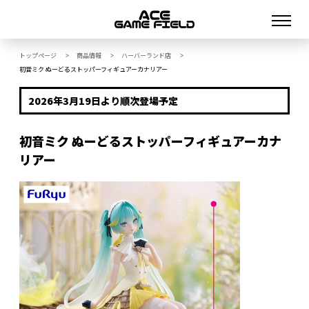
トップページ
商品情報
ハーバーランド店
>
>
>
初音ミク ぬーどるストッパーフィギュアーカナリアー
2026年3月19日より順次登場予定
初音ミク ぬーどるストッパーフィギュアーカナ
リアー