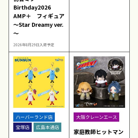
Birthday2026
AMP＋ フィギュア
～Star Dreamy ver.
～
2026年8月29日入荷予定
ハーバーランド店
大阪クレーンエース
宝塚店
広島本通店
家庭教師ヒットマン