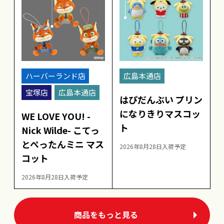
ハーバーランド店
広島本通店
宝塚店
広島本通店
はぴだんぶい プリン
になりきりマスコッ
WE LOVE YOU! -
ト
Nick Wilde- こてっ
とぺったんミニ マス
2026年8月28日入荷予定
コット
2026年8月28日入荷予定
商品をもっと見る