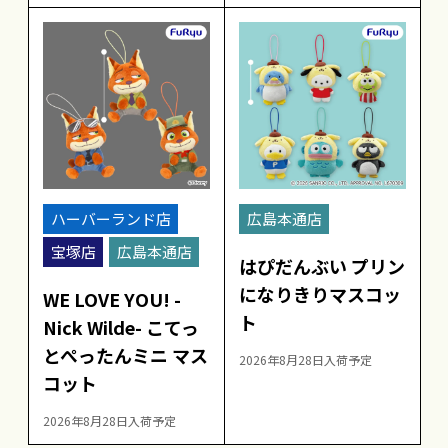
ハーバーランド店
広島本通店
宝塚店
広島本通店
はぴだんぶい プリン
になりきりマスコッ
WE LOVE YOU! -
ト
Nick Wilde- こてっ
とぺったんミニ マス
2026年8月28日入荷予定
コット
2026年8月28日入荷予定