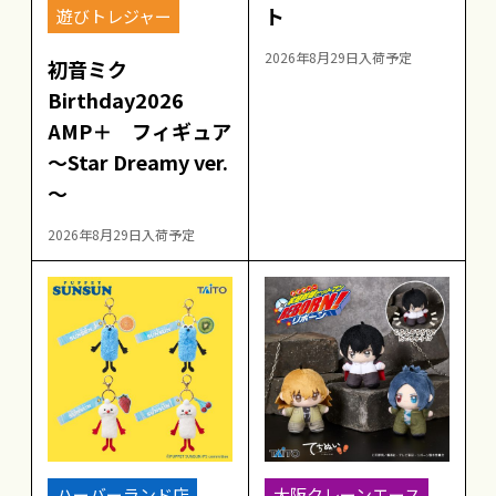
ト
遊びトレジャー
2026年8月29日入荷予定
初音ミク
Birthday2026
AMP＋ フィギュア
～Star Dreamy ver.
～
2026年8月29日入荷予定
ハーバーランド店
大阪クレーンエース