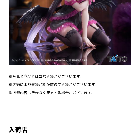
※写真と商品とは異なる場合がございます。
※店舗により登場時期が前後する場合がございます。
※掲載内容は予告なく変更する場合がございます。
入荷店