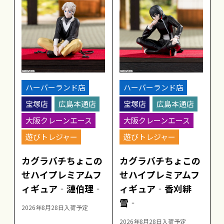
ハーバーランド店
ハーバーランド店
宝塚店
広島本通店
宝塚店
広島本通店
大阪クレーンエース
大阪クレーンエース
遊びトレジャー
遊びトレジャー
カグラバチちょこの
カグラバチちょこの
せハイプレミアムフ
せハイプレミアムフ
ィギュア‐漣伯理‐
ィギュア‐香刈緋
雪‐
2026年8月28日入荷予定
2026年8月28日入荷予定