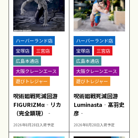
ハーバーランド店
ハーバーランド店
宝塚店
三宮店
宝塚店
三宮店
広島本通店
広島本通店
大阪クレーンエース
大阪クレーンエース
遊びトレジャー
遊びトレジャー
呪術廻戦死滅回游
呪術廻戦死滅回游
FIGURIZMα‐リカ
Luminasta‐髙羽史
（完全顕現）‐
彦‐
2026年8月28日入荷予定
2026年8月28日入荷予定