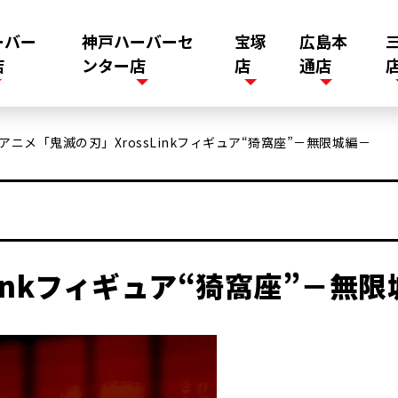
ーバー
神戸ハーバーセ
宝塚
広島本
店
ンター店
店
通店
アニメ「鬼滅の刃」XrossLinkフィギュア“猗窩座”－無限城編－
Linkフィギュア“猗窩座”－無