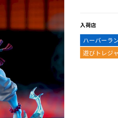
入荷店
ハーバーラ
遊びトレジ