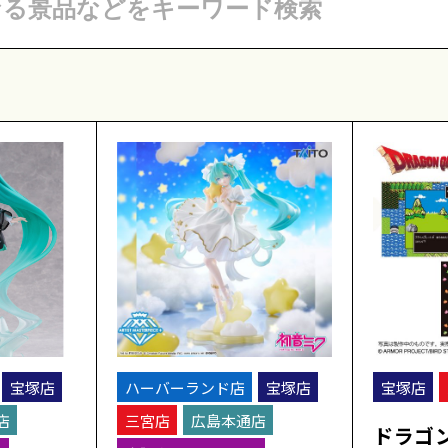
宝塚店
ハーバーランド店
宝塚店
宝塚店
店
三宮店
広島本通店
ドラゴ