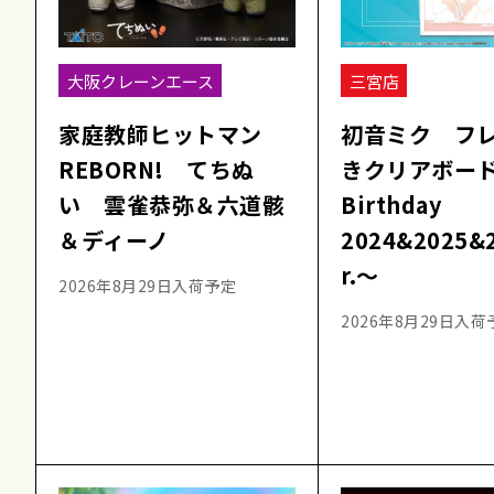
大阪クレーンエース
三宮店
家庭教師ヒットマン
初音ミク フ
REBORN! てちぬ
きクリアボー
い 雲雀恭弥＆六道骸
Birthday
＆ディーノ
2024&2025&
r.～
2026年8月29日入荷予定
2026年8月29日入荷