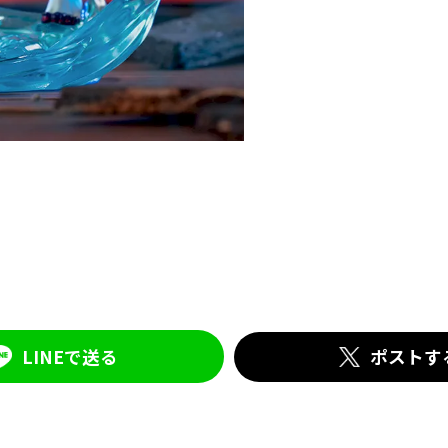
LINEで送る
ポストす