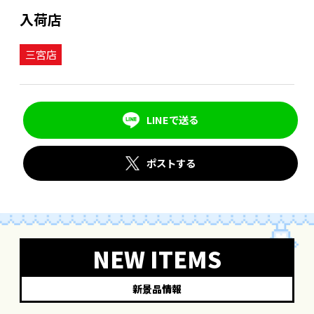
入荷店
三宮店
LINEで送る
ポストする
NEW ITEMS
新景品情報