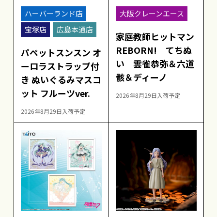
ハーバーランド店
大阪クレーンエース
宝塚店
広島本通店
家庭教師ヒットマン
REBORN! てちぬ
パペットスンスン オ
い 雲雀恭弥＆六道
ーロラストラップ付
骸＆ディーノ
き ぬいぐるみマスコ
ット フルーツver.
2026年8月29日入荷予定
2026年8月29日入荷予定