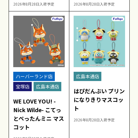
2026年8月28日入荷予定
2026年8月28日入荷予定
ハーバーランド店
広島本通店
宝塚店
広島本通店
はぴだんぶい プリン
になりきりマスコッ
WE LOVE YOU! -
ト
Nick Wilde- こてっ
とぺったんミニ マス
2026年8月28日入荷予定
コット