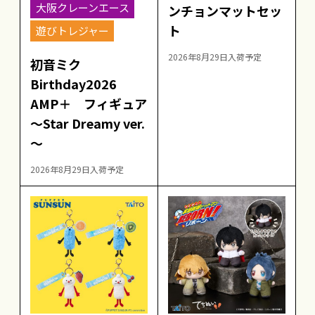
大阪クレーンエース
ンチョンマットセッ
ト
遊びトレジャー
2026年8月29日入荷予定
初音ミク
Birthday2026
AMP＋ フィギュア
～Star Dreamy ver.
～
2026年8月29日入荷予定