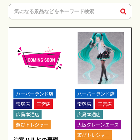
ハーバーランド店
ハーバーランド店
宝塚店
三宮店
宝塚店
三宮店
広島本通店
広島本通店
遊びトレジャー
大阪クレーンエース
遊びトレジャー
涼宮ハルヒの憂鬱