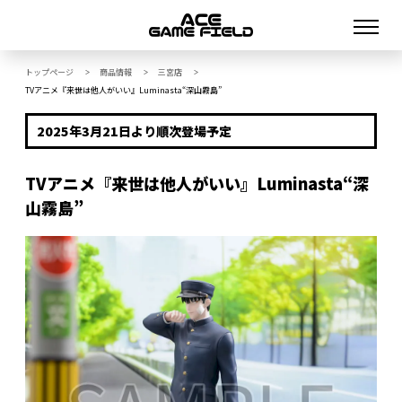
トップページ
商品情報
三宮店
>
>
>
TVアニメ『来世は他人がいい』Luminasta“深山霧島”
2025年3月21日より順次登場予定
TVアニメ『来世は他人がいい』Luminasta“深
山霧島”