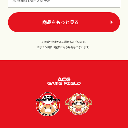
2026年8月28日入荷予定
商品をもっと見る
※選延や中止がある場合もございます。
※また入荷日は翌日になる場合もございます。