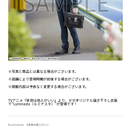
※写真と商品とは異なる場合がございます。
※店舗により登場時期が前後する場合がございます。
※掲載内容は予告なく変更する場合がございます。
TVアニメ『来世は他人がいい』より、セガオリジナル描き下ろし衣装
で“Luminasta（ルミナスタ）”が登場です！
Luminasta
来世は他人がいい