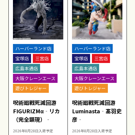
ハーバーランド店
ハーバーランド店
宝塚店
三宮店
宝塚店
三宮店
広島本通店
広島本通店
大阪クレーンエース
大阪クレーンエース
遊びトレジャー
遊びトレジャー
呪術廻戦死滅回游
呪術廻戦死滅回游
FIGURIZMα‐リカ
Luminasta‐髙羽史
（完全顕現）‐
彦‐
2026年8月28日入荷予定
2026年8月28日入荷予定