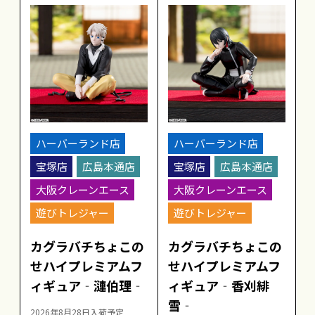
ハーバーランド店
ハーバーランド店
宝塚店
広島本通店
宝塚店
広島本通店
大阪クレーンエース
大阪クレーンエース
遊びトレジャー
遊びトレジャー
カグラバチちょこの
カグラバチちょこの
せハイプレミアムフ
せハイプレミアムフ
ィギュア‐漣伯理‐
ィギュア‐香刈緋
雪‐
2026年8月28日入荷予定