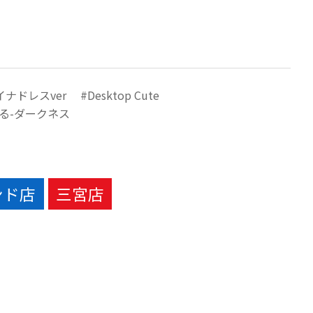
イナドレスver
Desktop Cute
らぶる-ダークネス
ンド店
三宮店