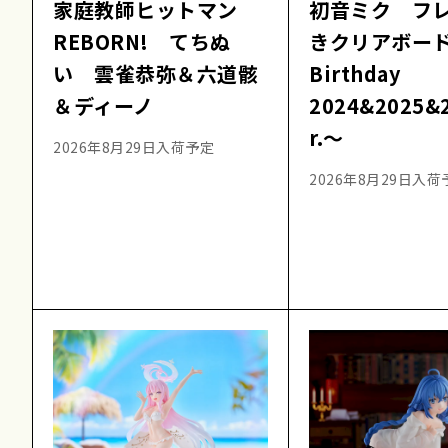
家庭教師ヒットマン
初音ミク フ
REBORN! てちぬ
きクリアボー
い 雲雀恭弥＆六道骸
Birthday
＆ディーノ
2024&2025&
r.～
2026年8月29日入荷予定
2026年8月29日入荷