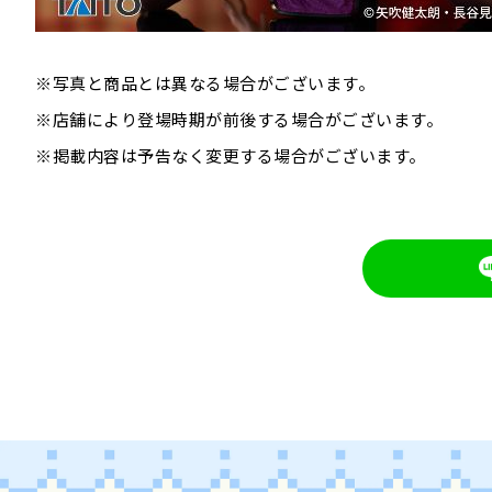
※写真と商品とは異なる場合がございます。
※店舗により登場時期が前後する場合がございます。
※掲載内容は予告なく変更する場合がございます。