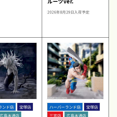
ルーツver.
2026年8月29日入荷予定
ランド店
宝塚店
ハーバーランド店
宝塚店
広島本通店
三宮店
広島本通店