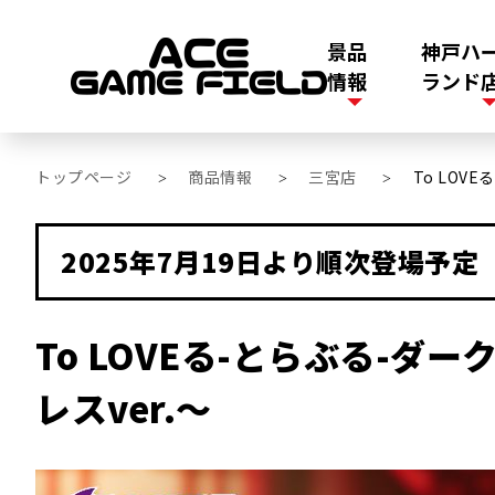
景品
神戸ハ
情報
ランド
トップページ
商品情報
三宮店
To LOV
>
>
>
2025年7月19日より順次登場予定
To LOVEる-とらぶる-ダー
レスver.～