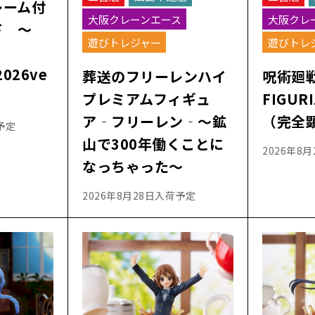
レーム付
大阪クレーンエース
大阪クレ
ド ～
遊びトレジャー
遊びトレ
2026ve
葬送のフリーレンハイ
呪術廻
プレミアムフィギュ
FIGUR
ア‐フリーレン‐～鉱
（完全
予定
山で300年働くことに
2026年8
なっちゃった～
2026年8月28日入荷予定