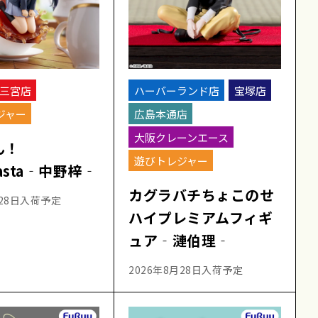
三宮店
ハーバーランド店
宝塚店
ジャー
広島本通店
大阪クレーンエース
ん！
遊びトレジャー
nasta‐中野梓‐
カグラバチちょこのせ
月28日入荷予定
ハイプレミアムフィギ
ュア‐漣伯理‐
2026年8月28日入荷予定