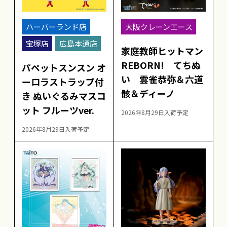
ハーバーランド店
大阪クレーンエース
宝塚店
広島本通店
家庭教師ヒットマン
REBORN! てちぬ
パペットスンスン オ
い 雲雀恭弥＆六道
ーロラストラップ付
骸＆ディーノ
き ぬいぐるみマスコ
ット フルーツver.
2026年8月29日入荷予定
2026年8月29日入荷予定