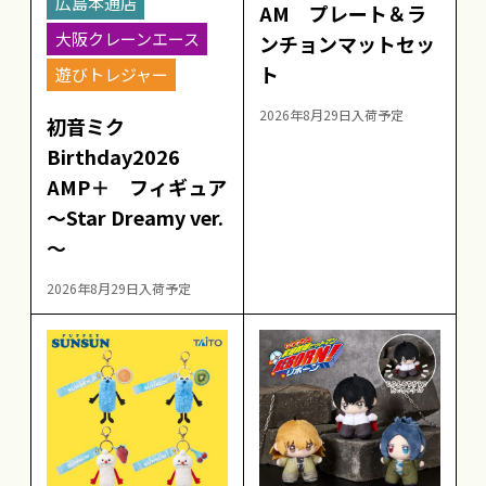
広島本通店
AM プレート＆ラ
大阪クレーンエース
ンチョンマットセッ
ト
遊びトレジャー
2026年8月29日入荷予定
初音ミク
Birthday2026
AMP＋ フィギュア
～Star Dreamy ver.
～
2026年8月29日入荷予定