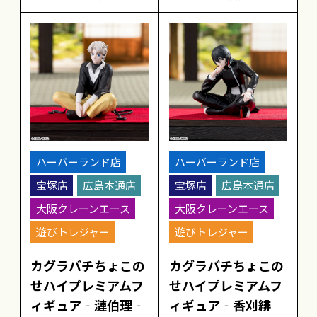
ハーバーランド店
ハーバーランド店
宝塚店
広島本通店
宝塚店
広島本通店
大阪クレーンエース
大阪クレーンエース
遊びトレジャー
遊びトレジャー
カグラバチちょこの
カグラバチちょこの
せハイプレミアムフ
せハイプレミアムフ
ィギュア‐漣伯理‐
ィギュア‐香刈緋