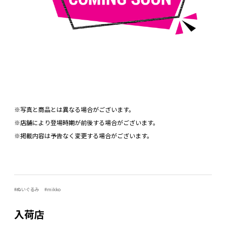
※写真と商品とは異なる場合がございます。
※店舗により登場時期が前後する場合がございます。
※掲載内容は予告なく変更する場合がございます。
ぬいぐるみ
mikko
入荷店