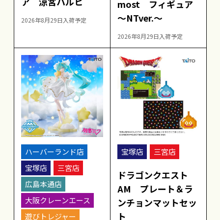
ア 涼宮ハルヒ
most フィギュア
～NTver.～
2026年8月29日入荷予定
2026年8月29日入荷予定
ハーバーランド店
宝塚店
三宮店
宝塚店
三宮店
ドラゴンクエスト
広島本通店
AM プレート＆ラ
大阪クレーンエース
ンチョンマットセッ
ト
遊びトレジャー