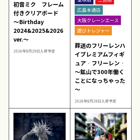
初音ミク フレーム
広島本通店
付きクリアボード
大阪クレーンエース
～Birthday
2024&2025&2026
遊びトレジャー
ver.～
葬送のフリーレンハ
2026年8月29日入荷予定
イプレミアムフィギ
ュア‐フリーレン‐
～鉱山で300年働く
ことになっちゃった
～
2026年8月28日入荷予定