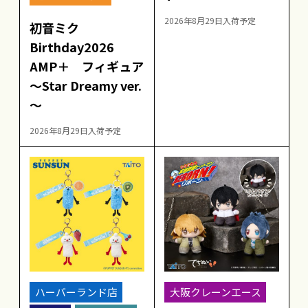
2026年8月29日入荷予定
初音ミク
Birthday2026
AMP＋ フィギュア
～Star Dreamy ver.
～
2026年8月29日入荷予定
ハーバーランド店
大阪クレーンエース