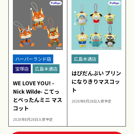
ハーバーランド店
広島本通店
宝塚店
広島本通店
はぴだんぶい プリン
になりきりマスコッ
WE LOVE YOU! -
ト
Nick Wilde- こてっ
とぺったんミニ マス
2026年8月28日入荷予定
コット
2026年8月28日入荷予定