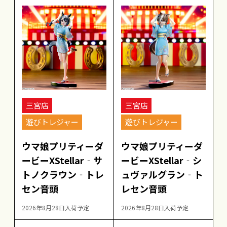
三宮店
三宮店
遊びトレジャー
遊びトレジャー
ウマ娘プリティーダ
ウマ娘プリティーダ
ービーXStellar‐サ
ービーXStellar‐シ
トノクラウン‐トレ
ュヴァルグラン‐ト
セン音頭
レセン音頭
2026年8月28日入荷予定
2026年8月28日入荷予定