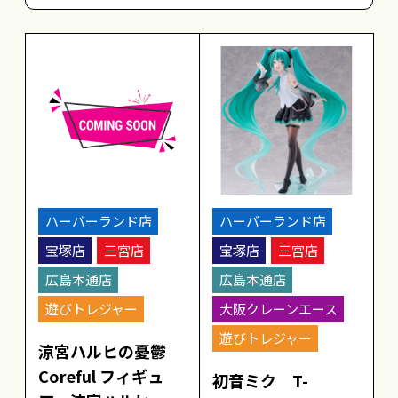
ハーバーランド店
ハーバーランド店
宝塚店
三宮店
宝塚店
三宮店
広島本通店
広島本通店
遊びトレジャー
大阪クレーンエース
遊びトレジャー
涼宮ハルヒの憂鬱
Coreful フィギュ
初音ミク T-