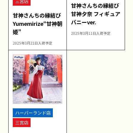
三宮店
甘神さんちの縁結び
甘神夕奈 フィギュア
甘神さんちの縁結び
バニーver.
Yumemirize“甘神朝
姫”
2025年3月11日入荷予定
2025年3月21日入荷予定
ハーバーランド店
三宮店