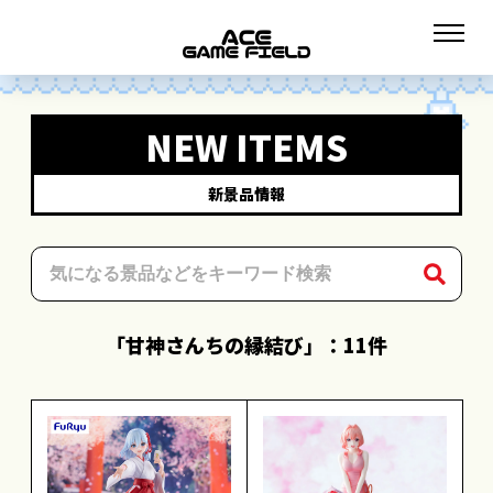
NEW ITEMS
新景品情報
「甘神さんちの縁結び」：11件