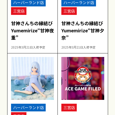
ハーバーランド店
ハーバーランド店
三宮店
三宮店
甘神さんちの縁結び
甘神さんちの縁結び
Yumemirize“甘神夜
Yumemirize“甘神夕
重”
奈”
2025年3月21日入荷予定
2025年3月21日入荷予定
ハーバーランド店
三宮店