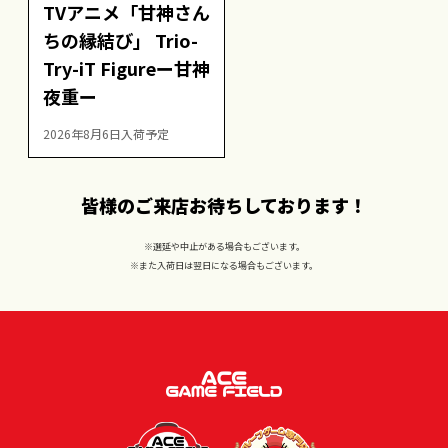
TVアニメ「甘神さん
ちの縁結び」 Trio-
Try-iT Figureー甘神
夜重ー
2026年8月6日入荷予定
皆様のご来店お待ちしております！
※選延や中止がある場合もございます。
※また入荷日は翌日になる場合もございます。