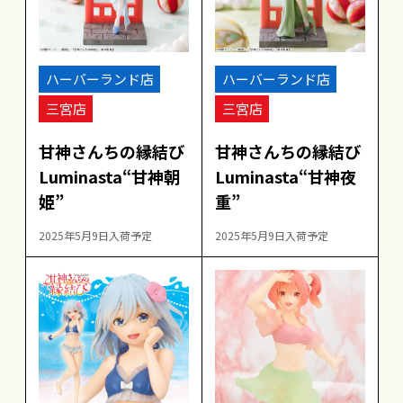
ハーバーランド店
ハーバーランド店
三宮店
三宮店
甘神さんちの縁結び
甘神さんちの縁結び
Luminasta“甘神朝
Luminasta“甘神夜
姫”
重”
2025年5月9日入荷予定
2025年5月9日入荷予定