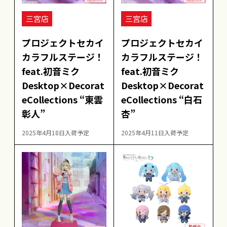
三宮店
三宮店
プロジェクトセカイ
プロジェクトセカイ
カラフルステージ！
カラフルステージ！
feat.初音ミク
feat.初音ミク
Desktop×Decorat
Desktop×Decorat
eCollections “東雲
eCollections “白石
彰人”
杏”
2025年4月18日入荷予定
2025年4月11日入荷予定