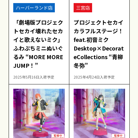
ハーバーランド店
三宮店
「劇場版プロジェク
プロジェクトセカイ
トセカイ壊れたセカ
カラフルステージ！
イと歌えないミク」
feat.初音ミク
ふわぷちミニぬいぐ
Desktop×Decorat
るみ “MORE MORE
eCollections “青柳
JUMP！”
冬弥”
2025年5月16日入荷予定
2025年4月24日入荷予定