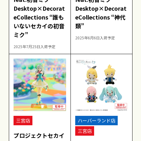
Desktop×Decorat
Desktop×Decorat
eCollections “誰も
eCollections “神代
いないセカイの初音
類”
ミク”
2025年6月6日入荷予定
2025年7月25日入荷予定
三宮店
ハーバーランド店
三宮店
プロジェクトセカイ