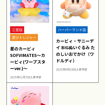
三宮店
ハーバーランド店
遊びトレジャー
カービィ・サニーデ
イ BIGぬいぐるみ た
星のカービィ
のしいおでかけ（ワ
SOFVIMATES～カ
ドルディ）
ービィ(ワープスタ
ーver.)～
2025年9月18日入荷予定
2025年11月7日入荷予定