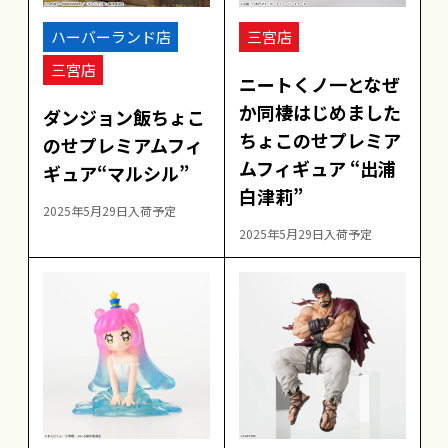
ハーバーランド店
三宮店
三宮店
ニートくノ一となぜ
か同棲はじめました
ダンジョン飯ちょこ
ちょこのせプレミア
のせプレミアムフィ
ムフィギュア “出浦
ギュア“マルシル”
白津莉”
2025年5月29日入荷予定
2025年5月29日入荷予定