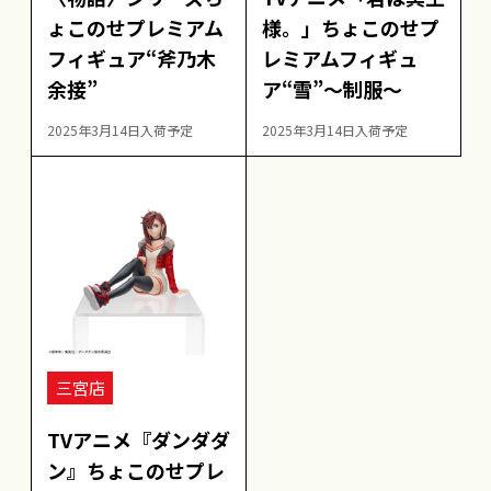
ょこのせプレミアム
様。」ちょこのせプ
フィギュア“斧乃木
レミアムフィギュ
余接”
ア“雪”～制服～
2025年3月14日入荷予定
2025年3月14日入荷予定
三宮店
TVアニメ『ダンダダ
ン』ちょこのせプレ