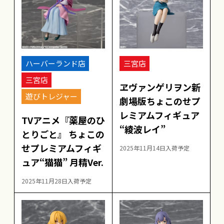
ハーバーランド店
三宮店
三宮店
ヱヴァンゲリヲン新
遊びトレジャー
劇場版ちょこのせプ
レミアムフィギュア
TVアニメ『薬屋のひ
“綾波レイ”
とりごと』 ちょこの
せプレミアムフィギ
2025年11月14日入荷予定
ュア“猫猫” 月精Ver.
2025年11月28日入荷予定