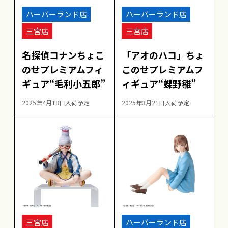
ハーバーランド店
ハーバーランド店
三宮店
三宮店
名探偵コナンちょこ
「アオのハコ」ちょ
のせプレミアムフィ
このせプレミアムフ
ギュア“毛利小五郎”
ィギュア“蝶野雛”
2025年4月18日入荷予定
2025年3月21日入荷予定
三宮店
ハーバーランド店