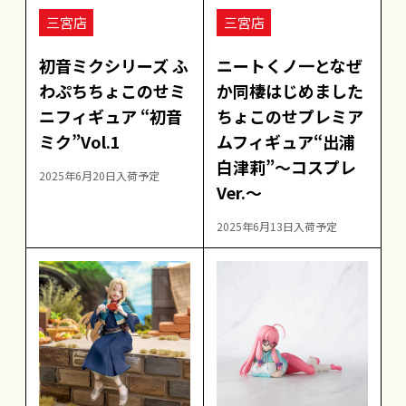
三宮店
三宮店
初音ミクシリーズ ふ
ニートくノ一となぜ
わぷちちょこのせミ
か同棲はじめました
ニフィギュア “初音
ちょこのせプレミア
ミク”Vol.1
ムフィギュア“出浦
白津莉”～コスプレ
2025年6月20日入荷予定
Ver.～
2025年6月13日入荷予定