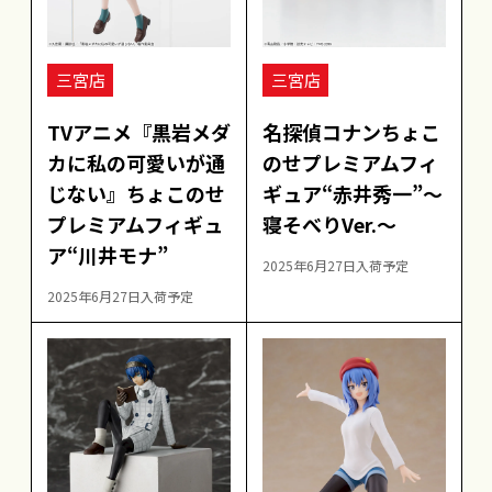
三宮店
三宮店
TVアニメ『黒岩メダ
名探偵コナンちょこ
カに私の可愛いが通
のせプレミアムフィ
じない』ちょこのせ
ギュア“赤井秀一”～
プレミアムフィギュ
寝そべりVer.～
ア“川井モナ”
2025年6月27日入荷予定
2025年6月27日入荷予定