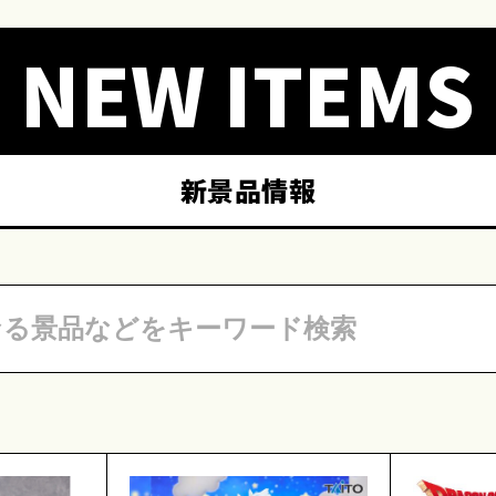
NEW ITEMS
新景品情報