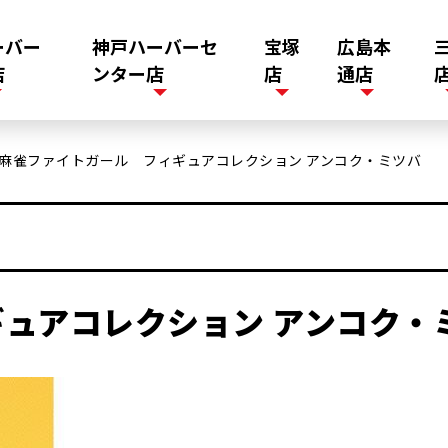
ーバー
神戸ハーバーセ
宝塚
広島本
店
ンター店
店
通店
麻雀ファイトガール フィギュアコレクション アンコク・ミツバ
ュアコレクション アンコク・