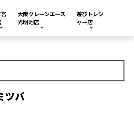
三宮
大阪クレーンエース
遊びトレジ
店
光明池店
ャー店
ミツバ