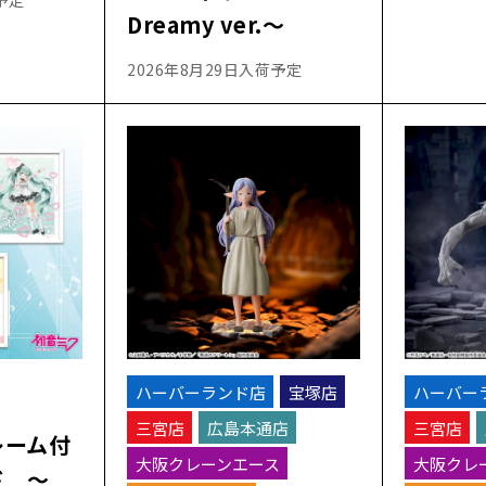
予定
Dreamy ver.～
2026年8月29日入荷予定
ハーバーランド店
宝塚店
ハーバー
三宮店
広島本通店
三宮店
レーム付
大阪クレーンエース
大阪クレ
ド ～