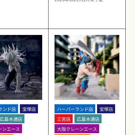
ランド店
宝塚店
ハーバーランド店
宝塚店
広島本通店
三宮店
広島本通店
ーンエース
大阪クレーンエース