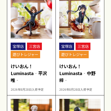
宝塚店
三宮店
宝塚店
三宮店
遊びトレジャー
遊びトレジャー
けいおん！
けいおん！
Luminasta‐平沢
Luminasta‐中野
唯‐
梓‐
2026年8月28日入荷予定
2026年8月28日入荷予定