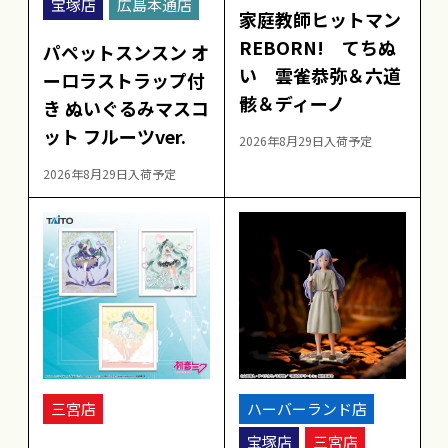
宝塚店
広島本通店
家庭教師ヒットマン
REBORN! てちぬ
パペットスンスン オ
い 雲雀恭弥＆六道
ーロラストラップ付
骸＆ディーノ
き ぬいぐるみマスコ
ット フルーツver.
2026年8月29日入荷予定
2026年8月29日入荷予定
三宮店
ハーバーランド店
宝塚店
三宮店