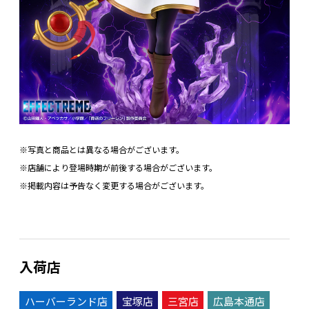
※写真と商品とは異なる場合がございます。
※店舗により登場時期が前後する場合がございます。
※掲載内容は予告なく変更する場合がございます。
入荷店
ハーバーランド店
宝塚店
三宮店
広島本通店