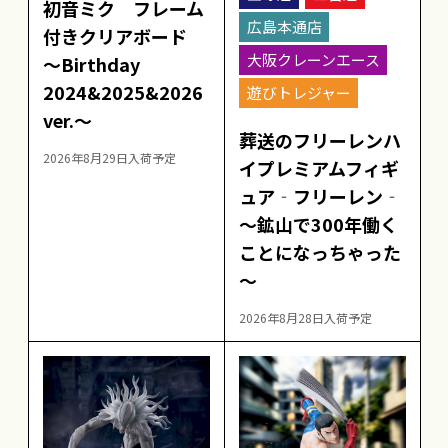
初音ミク フレーム
広島本通店
付きクリアボード
大阪クレーンエース
～Birthday
2024&2025&2026
遊びトレジャー
ver.～
葬送のフリーレンハ
2026年8月29日入荷予定
イプレミアムフィギ
ュア‐フリーレン‐
～鉱山で300年働く
ことになっちゃった
～
2026年8月28日入荷予定