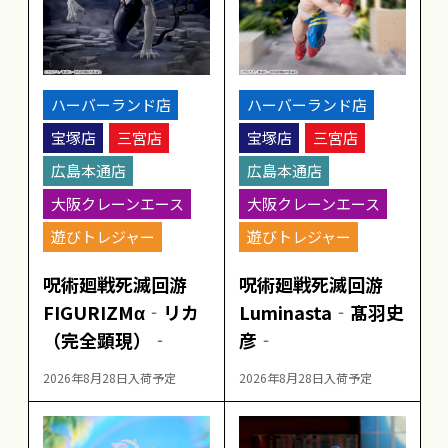
ハーバーランド店
ハーバーランド店
宝塚店
三宮店
宝塚店
三宮店
広島本通店
広島本通店
大阪クレーンエース
大阪クレーンエース
遊びトレジャー
遊びトレジャー
呪術廻戦死滅回游
呪術廻戦死滅回游
FIGURIZMα‐リカ
Luminasta‐髙羽史
（完全顕現）‐
彦‐
2026年8月28日入荷予定
2026年8月28日入荷予定