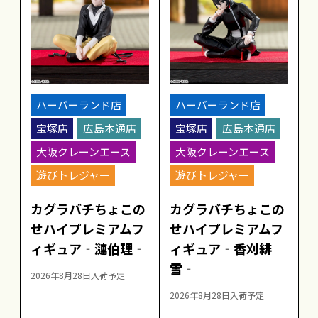
ハーバーランド店
ハーバーランド店
宝塚店
広島本通店
宝塚店
広島本通店
大阪クレーンエース
大阪クレーンエース
遊びトレジャー
遊びトレジャー
カグラバチちょこの
カグラバチちょこの
せハイプレミアムフ
せハイプレミアムフ
ィギュア‐漣伯理‐
ィギュア‐香刈緋
雪‐
2026年8月28日入荷予定
2026年8月28日入荷予定