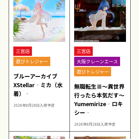
三宮店
三宮店
遊びトレジャー
大阪クレーンエース
遊びトレジャー
ブルーアーカイブ
XStellar‐ミカ（水
無職転生Ⅲ～異世界
着）‐
行ったら本気だす～
Yumemirize‐ロキ
2026年8月28日入荷予定
シー‐
2026年8月28日入荷予定