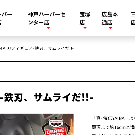
ーバー
神戸ハーバーセ
宝塚
広島本
店
ンター店
店
通店
IBA 刃フィギュア-鉄刃、サムライだ!!-
-鉄刃、サムライだ!!-
「真･侍伝YAIBA」
頭頂まで約16cmと