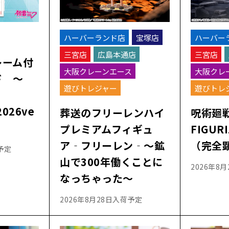
ハーバーランド店
宝塚店
ハーバー
三宮店
広島本通店
三宮店
レーム付
大阪クレーンエース
大阪クレ
ド ～
遊びトレジャー
遊びトレ
2026ve
葬送のフリーレンハイ
呪術廻
プレミアムフィギュ
FIGUR
ア‐フリーレン‐～鉱
（完全
予定
山で300年働くことに
2026年8
なっちゃった～
2026年8月28日入荷予定