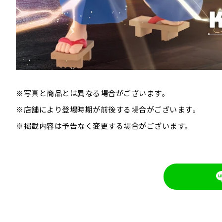
※写真と商品とは異なる場合がございます。
※店舗により登場時期が前後する場合がございます。
※掲載内容は予告なく変更する場合がございます。