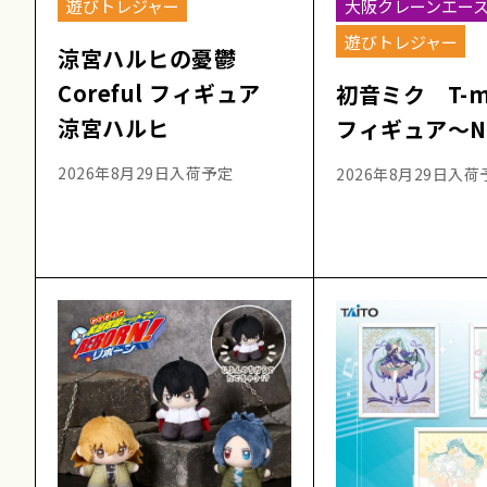
遊びトレジャー
大阪クレーンエー
遊びトレジャー
涼宮ハルヒの憂鬱
Coreful フィギュア
初音ミク T-
涼宮ハルヒ
フィギュア～NT
2026年8月29日入荷予定
2026年8月29日入荷