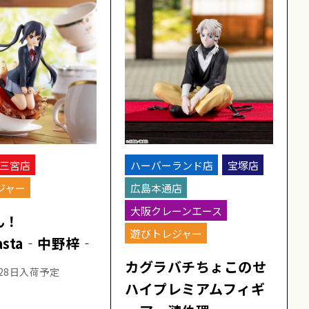
三宮店
ハーバーランド店
宝塚店
ジャー
広島本通店
大阪クレーンエース
ん！
遊びトレジャー
nasta‐中野梓‐
カグラバチちょこのせ
月28日入荷予定
ハイプレミアムフィギ