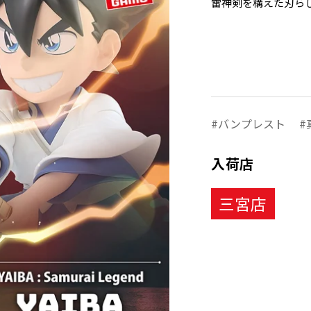
雷神剣を構えた刃ら
バンプレスト
入荷店
三宮店