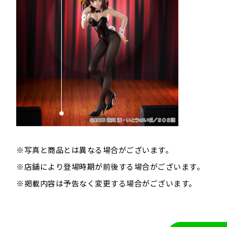
※写真と商品とは異なる場合がございます。
※店舗により登場時期が前後する場合がございます。
※掲載内容は予告なく変更する場合がございます。