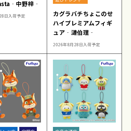
nasta‐中野梓‐
カグラバチちょこのせ
月28日入荷予定
ハイプレミアムフィギ
ュア‐漣伯理‐
2026年8月28日入荷予定