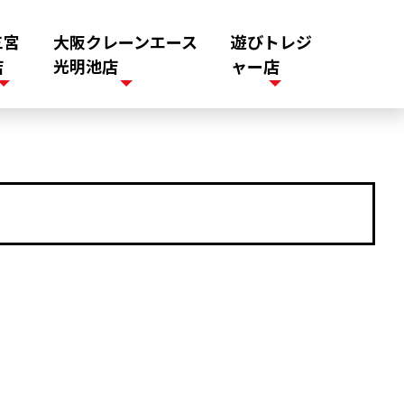
三宮
大阪クレーンエース
遊びトレジ
店
光明池店
ャー店