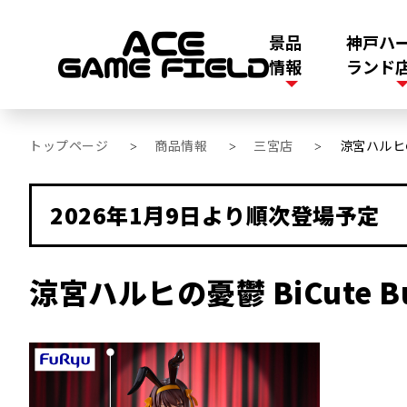
景品
神戸ハ
情報
ランド
トップページ
商品情報
三宮店
涼宮ハルヒの憂
>
>
>
2026年1月9日より順次登場予定
涼宮ハルヒの憂鬱 BiCute B