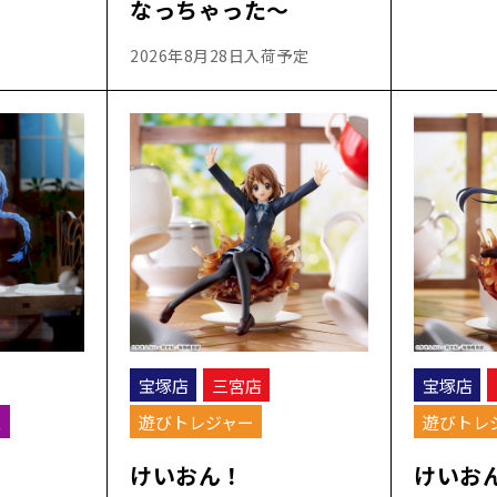
なっちゃった～
2026年8月28日入荷予定
宝塚店
三宮店
宝塚店
ス
遊びトレジャー
遊びトレ
けいおん！
けいお