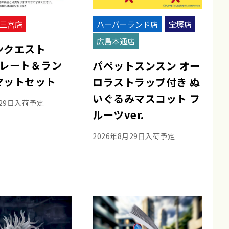
三宮店
ハーバーランド店
宝塚店
広島本通店
ンクエスト
プレート＆ラン
パペットスンスン オー
マットセット
ロラストラップ付き ぬ
いぐるみマスコット フ
月29日入荷予定
ルーツver.
2026年8月29日入荷予定