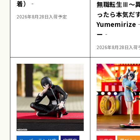
着）‐
無職転生Ⅲ～
ったら本気だ
2026年8月28日入荷予定
Yumemiriz
ー‐
2026年8月28日入荷