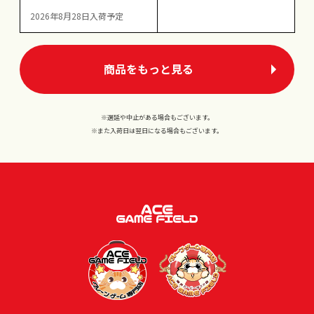
2026年8月28日入荷予定
商品をもっと見る
※選延や中止がある場合もございます。
※また入荷日は翌日になる場合もございます。