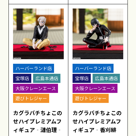
ハーバーランド店
ハーバーランド店
宝塚店
広島本通店
宝塚店
広島本通店
大阪クレーンエース
大阪クレーンエース
遊びトレジャー
遊びトレジャー
カグラバチちょこの
カグラバチちょこの
せハイプレミアムフ
せハイプレミアムフ
ィギュア‐漣伯理‐
ィギュア‐香刈緋