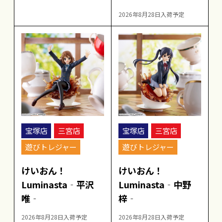
2026年8月28日入荷予定
宝塚店
三宮店
宝塚店
三宮店
遊びトレジャー
遊びトレジャー
けいおん！
けいおん！
Luminasta‐平沢
Luminasta‐中野
唯‐
梓‐
2026年8月28日入荷予定
2026年8月28日入荷予定