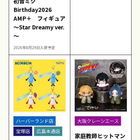
初音ミク
Birthday2026
AMP＋ フィギュア
～Star Dreamy ver.
～
2026年8月29日入荷予定
ハーバーランド店
大阪クレーンエース
宝塚店
広島本通店
家庭教師ヒットマン