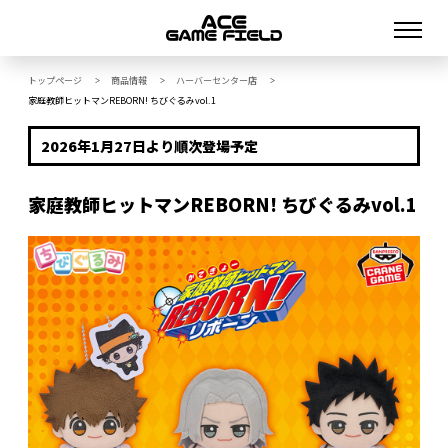
トップページ
商品情報
ハーバーセンター店
>
>
>
家庭教師ヒットマンREBORN! ちびぐるみvol.1
2026年1月27日より順次登場予定
家庭教師ヒットマンREBORN! ちびぐるみvol.1