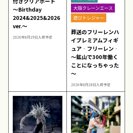
付きクリアボード
大阪クレーンエース
～Birthday
2024&2025&2026
遊びトレジャー
ver.～
葬送のフリーレンハ
2026年8月29日入荷予定
イプレミアムフィギ
ュア‐フリーレン‐
～鉱山で300年働く
ことになっちゃった
～
2026年8月28日入荷予定