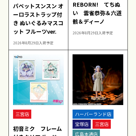
REBORN! てちぬ
パペットスンスン オ
い 雲雀恭弥＆六道
ーロラストラップ付
骸＆ディーノ
き ぬいぐるみマスコ
ット フルーツver.
2026年8月29日入荷予定
2026年8月29日入荷予定
三宮店
ハーバーランド店
宝塚店
三宮店
初音ミク フレーム
広島本通店