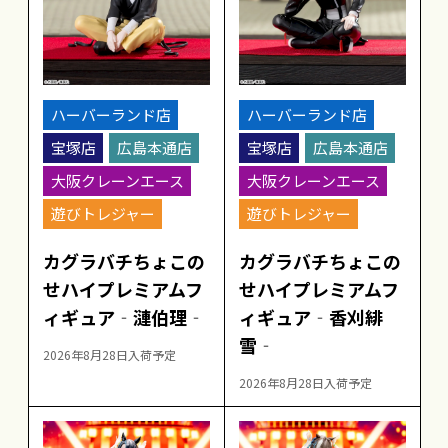
ハーバーランド店
ハーバーランド店
宝塚店
広島本通店
宝塚店
広島本通店
大阪クレーンエース
大阪クレーンエース
遊びトレジャー
遊びトレジャー
カグラバチちょこの
カグラバチちょこの
せハイプレミアムフ
せハイプレミアムフ
ィギュア‐漣伯理‐
ィギュア‐香刈緋
雪‐
2026年8月28日入荷予定
2026年8月28日入荷予定