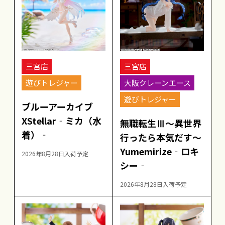
三宮店
三宮店
遊びトレジャー
大阪クレーンエース
遊びトレジャー
ブルーアーカイブ
XStellar‐ミカ（水
無職転生Ⅲ～異世界
着）‐
行ったら本気だす～
Yumemirize‐ロキ
2026年8月28日入荷予定
シー‐
2026年8月28日入荷予定