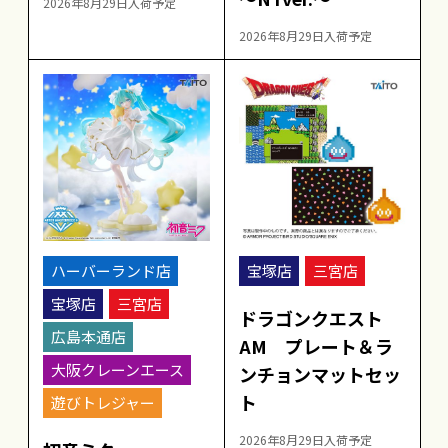
2026年8月29日入荷予定
2026年8月29日入荷予定
ハーバーランド店
宝塚店
三宮店
宝塚店
三宮店
ドラゴンクエスト
広島本通店
AM プレート＆ラ
大阪クレーンエース
ンチョンマットセッ
ト
遊びトレジャー
2026年8月29日入荷予定