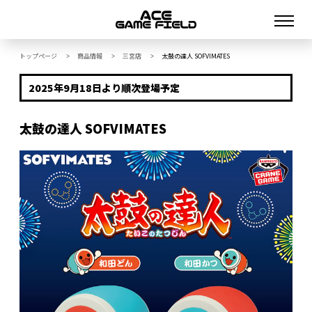
トップページ
商品情報
三宮店
太鼓の達人 SOFVIMATES
>
>
>
2025年9月18日より順次登場予定
太鼓の達人 SOFVIMATES