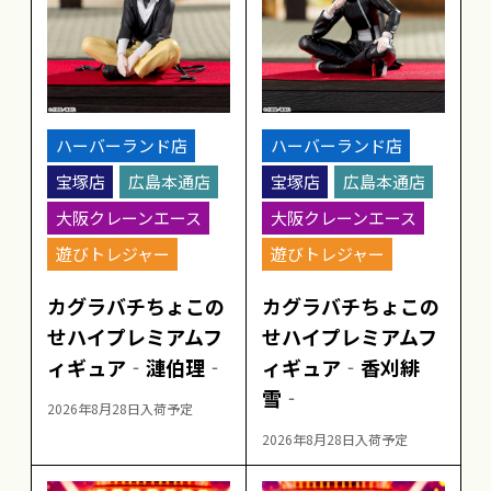
ハーバーランド店
ハーバーランド店
宝塚店
広島本通店
宝塚店
広島本通店
大阪クレーンエース
大阪クレーンエース
遊びトレジャー
遊びトレジャー
カグラバチちょこの
カグラバチちょこの
せハイプレミアムフ
せハイプレミアムフ
ィギュア‐漣伯理‐
ィギュア‐香刈緋
雪‐
2026年8月28日入荷予定
2026年8月28日入荷予定