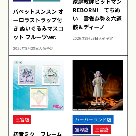
家庭教師ヒットマン
REBORN! てちぬ
パペットスンスン オ
い 雲雀恭弥＆六道
ーロラストラップ付
骸＆ディーノ
き ぬいぐるみマスコ
ット フルーツver.
2026年8月29日入荷予定
2026年8月29日入荷予定
三宮店
ハーバーランド店
宝塚店
三宮店
初音ミク フレーム