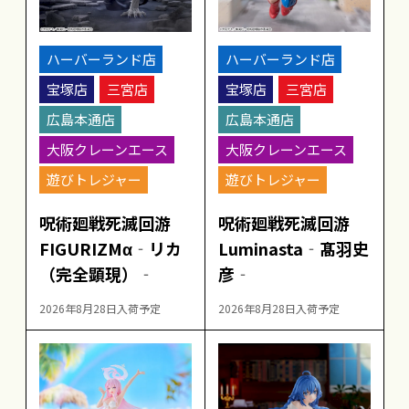
ハーバーランド店
ハーバーランド店
宝塚店
三宮店
宝塚店
三宮店
広島本通店
広島本通店
大阪クレーンエース
大阪クレーンエース
遊びトレジャー
遊びトレジャー
呪術廻戦死滅回游
呪術廻戦死滅回游
FIGURIZMα‐リカ
Luminasta‐髙羽史
（完全顕現）‐
彦‐
2026年8月28日入荷予定
2026年8月28日入荷予定