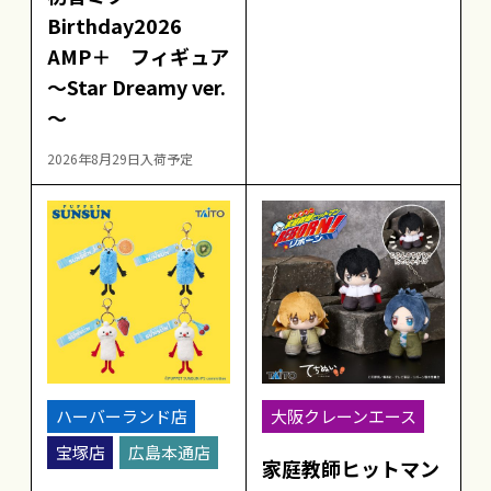
Birthday2026
AMP＋ フィギュア
～Star Dreamy ver.
～
2026年8月29日入荷予定
ハーバーランド店
大阪クレーンエース
宝塚店
広島本通店
家庭教師ヒットマン