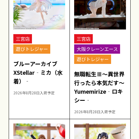
三宮店
三宮店
遊びトレジャー
大阪クレーンエース
遊びトレジャー
ブルーアーカイブ
XStellar‐ミカ（水
無職転生Ⅲ～異世界
着）‐
行ったら本気だす～
Yumemirize‐ロキ
2026年8月28日入荷予定
シー‐
2026年8月28日入荷予定