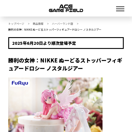
トップページ
商品情報
ハーバーランド店
>
>
>
勝利の女神：NIKKE ぬーどるストッパーフィギュアードロシー ノスタルジアー
2025年6月20日より順次登場予定
勝利の女神：NIKKE ぬーどるストッパーフィギ
ュアードロシー ノスタルジアー