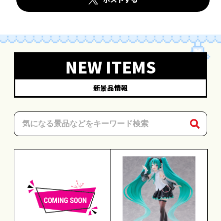
NEW ITEMS
新景品情報