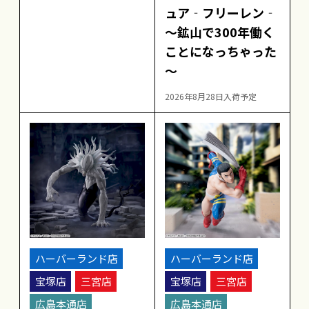
ュア‐フリーレン‐
～鉱山で300年働く
ことになっちゃった
～
2026年8月28日入荷予定
ハーバーランド店
ハーバーランド店
宝塚店
三宮店
宝塚店
三宮店
広島本通店
広島本通店