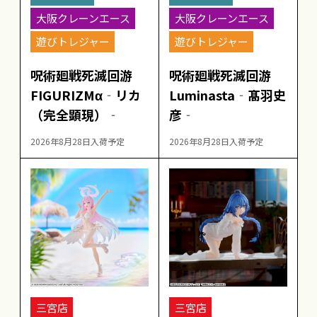
大阪クレーンエース
大阪クレーンエース
遊びトレジャー
遊びトレジャー
呪術廻戦死滅回游
呪術廻戦死滅回游
FIGURIZMα‐リカ
Luminasta‐髙羽史
（完全顕現）‐
彦‐
2026年8月28日入荷予定
2026年8月28日入荷予定
三宮店
三宮店