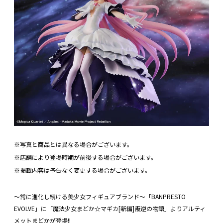
※写真と商品とは異なる場合がございます。
※店舗により登場時期が前後する場合がございます。
※掲載内容は予告なく変更する場合がございます。
～常に進化し続ける美少女フィギュアブランド～「BANPRESTO
EVOLVE」に「魔法少女まどか☆マギカ[新編]叛逆の物語」よりアルティ
メットまどかが登場!!