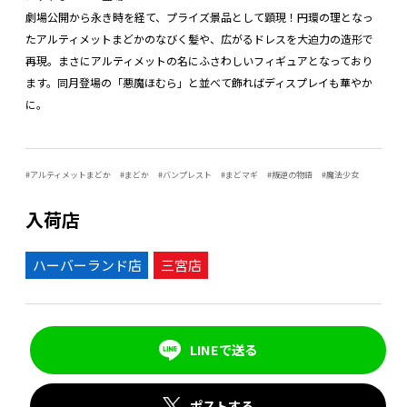
劇場公開から永き時を経て、プライズ景品として顕現！円環の理となっ
たアルティメットまどかのなびく髪や、広がるドレスを大迫力の造形で
再現。まさにアルティメットの名にふさわしいフィギュアとなっており
ます。同月登場の「悪魔ほむら」と並べて飾ればディスプレイも華やか
に。
アルティメットまどか
まどか
バンプレスト
まどマギ
叛逆の物語
魔法少女
入荷店
ハーバーランド店
三宮店
LINEで送る
ポストする