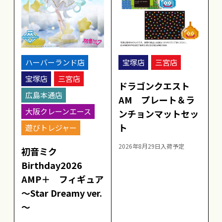
ハーバーランド店
宝塚店
三宮店
宝塚店
三宮店
ドラゴンクエスト
広島本通店
AM プレート＆ラ
大阪クレーンエース
ンチョンマットセッ
ト
遊びトレジャー
2026年8月29日入荷予定
初音ミク
Birthday2026
AMP＋ フィギュア
～Star Dreamy ver.
～