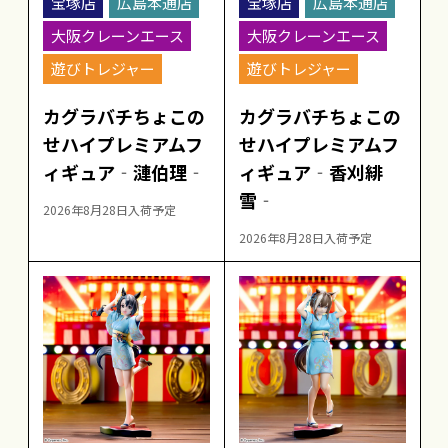
宝塚店
広島本通店
宝塚店
広島本通店
大阪クレーンエース
大阪クレーンエース
遊びトレジャー
遊びトレジャー
カグラバチちょこの
カグラバチちょこの
せハイプレミアムフ
せハイプレミアムフ
ィギュア‐漣伯理‐
ィギュア‐香刈緋
雪‐
2026年8月28日入荷予定
2026年8月28日入荷予定