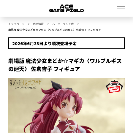
トップページ
商品情報
ハーバーランド店
>
>
>
劇場版 魔法少女まどか☆マギカ〈ワルプルギスの廻天〉 佐倉杏子 フィギュア
2026年6月23日より順次登場予定
劇場版 魔法少女まどか☆マギカ〈ワルプルギス
の廻天〉 佐倉杏子 フィギュア