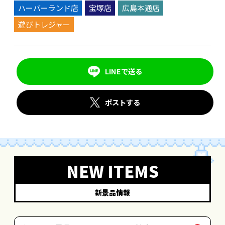
ハーバーランド店
宝塚店
広島本通店
遊びトレジャー
LINEで送る
ポストする
NEW ITEMS
新景品情報