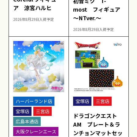
初音ミク T-
ア 涼宮ハルヒ
most フィギュア
～NTver.～
2026年8月29日入荷予定
2026年8月29日入荷予定
ハーバーランド店
宝塚店
三宮店
宝塚店
三宮店
ドラゴンクエスト
広島本通店
AM プレート＆ラ
大阪クレーンエース
ンチョンマットセッ