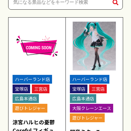
ハーバーランド店
ハーバーランド店
宝塚店
三宮店
宝塚店
三宮店
広島本通店
広島本通店
遊びトレジャー
大阪クレーンエース
遊びトレジャー
涼宮ハルヒの憂鬱
Coreful フィギュ