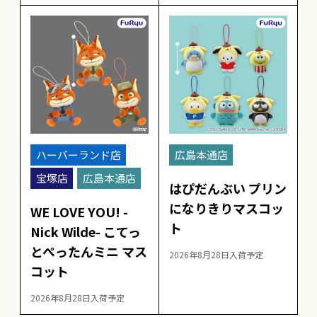
ハーバーランド店
広島本通店
宝塚店
広島本通店
はぴだんぶい プリン
になりきりマスコッ
WE LOVE YOU! -
ト
Nick Wilde- こてっ
とぺったんミニ マス
2026年8月28日入荷予定
コット
2026年8月28日入荷予定