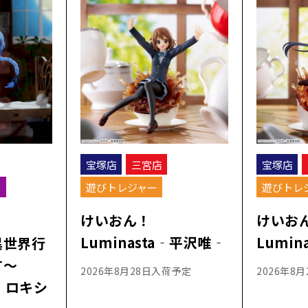
宝塚店
三宮店
宝塚店
ス
遊びトレジャー
遊びトレ
けいおん！
けいお
Luminasta‐平沢唯‐
Lumi
異世界行
す～
2026年8月28日入荷予定
2026年8
e‐ロキシ