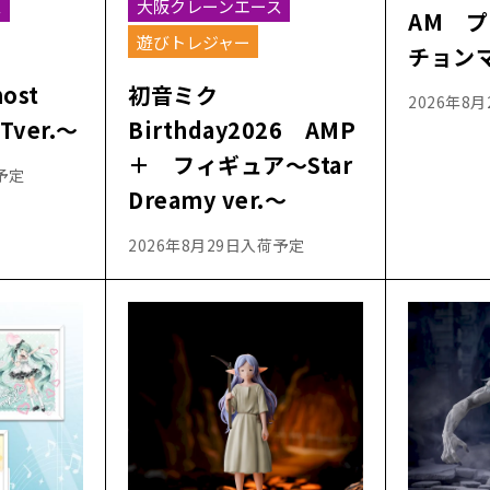
ス
大阪クレーンエース
AM 
遊びトレジャー
チョン
most
初音ミク
2026年8
ver.～
Birthday2026 AMP
＋ フィギュア～Star
予定
Dreamy ver.～
2026年8月29日入荷予定