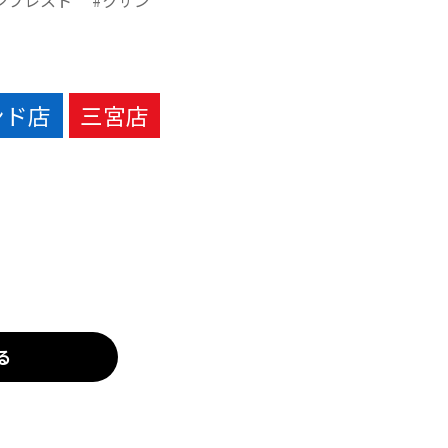
ンプレスト
クザン
ンド店
三宮店
る