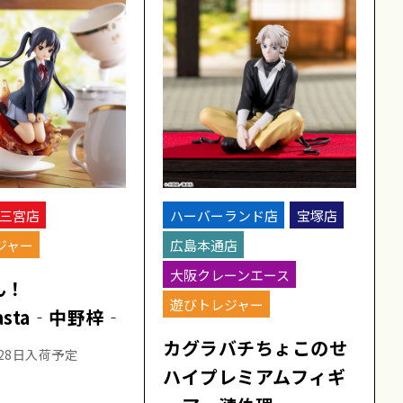
三宮店
ハーバーランド店
宝塚店
ジャー
広島本通店
大阪クレーンエース
ん！
遊びトレジャー
nasta‐中野梓‐
カグラバチちょこのせ
月28日入荷予定
ハイプレミアムフィギ