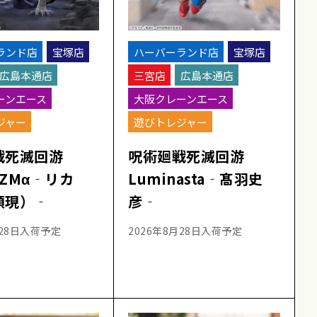
ランド店
宝塚店
ハーバーランド店
宝塚店
広島本通店
三宮店
広島本通店
ーンエース
大阪クレーンエース
ジャー
遊びトレジャー
戦死滅回游
呪術廻戦死滅回游
IZMα‐リカ
Luminasta‐髙羽史
顕現）‐
彦‐
月28日入荷予定
2026年8月28日入荷予定