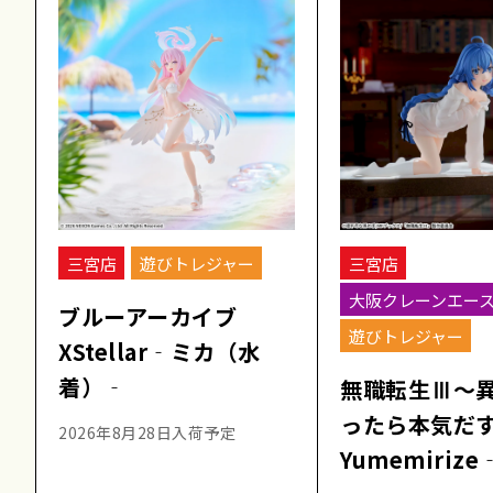
三宮店
遊びトレジャー
三宮店
大阪クレーンエー
ブルーアーカイブ
遊びトレジャー
XStellar‐ミカ（水
着）‐
無職転生Ⅲ～
ったら本気だ
2026年8月28日入荷予定
Yumemiriz