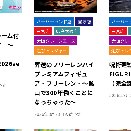
ハーバーランド店
宝塚店
ハーバー
三宮店
広島本通店
三宮店
レーム付
大阪クレーンエース
大阪クレ
ド ～
遊びトレジャー
遊びトレ
2026ve
葬送のフリーレンハイ
呪術廻
プレミアムフィギュ
FIGUR
ア‐フリーレン‐～鉱
（完全
予定
山で300年働くことに
2026年8
なっちゃった～
2026年8月28日入荷予定