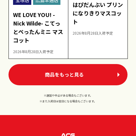
宝塚店
広島本通店
はぴだんぶい プリン
になりきりマスコッ
WE LOVE YOU! -
ト
Nick Wilde- こてっ
とぺったんミニ マス
2026年8月28日入荷予定
コット
2026年8月28日入荷予定
商品をもっと見る
※選延や中止がある場合もございます。
※また入荷日は翌日になる場合もございます。