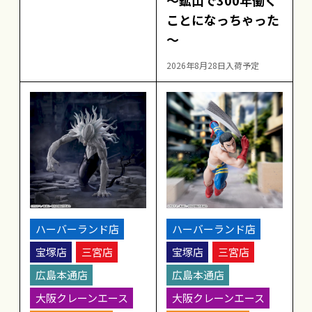
ことになっちゃった
～
2026年8月28日入荷予定
ハーバーランド店
ハーバーランド店
宝塚店
三宮店
宝塚店
三宮店
広島本通店
広島本通店
大阪クレーンエース
大阪クレーンエース