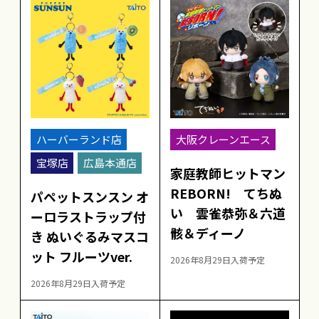
ハーバーランド店
大阪クレーンエース
宝塚店
広島本通店
家庭教師ヒットマン
REBORN! てちぬ
パペットスンスン オ
い 雲雀恭弥＆六道
ーロラストラップ付
骸＆ディーノ
き ぬいぐるみマスコ
ット フルーツver.
2026年8月29日入荷予定
2026年8月29日入荷予定