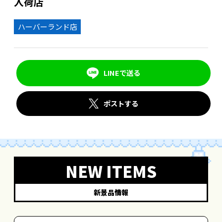
入荷店
ハーバーランド店
LINEで送る
ポストする
NEW ITEMS
新景品情報