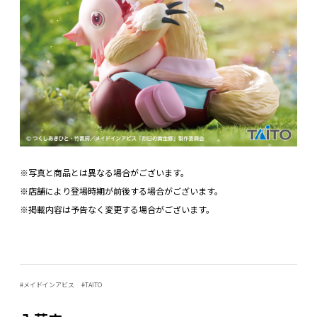
※写真と商品とは異なる場合がございます。
※店舗により登場時期が前後する場合がございます。
※掲載内容は予告なく変更する場合がございます。
メイドインアビス
TAITO