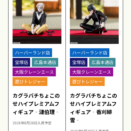
ハーバーランド店
ハーバーランド店
宝塚店
広島本通店
宝塚店
広島本通店
大阪クレーンエース
大阪クレーンエース
遊びトレジャー
遊びトレジャー
カグラバチちょこの
カグラバチちょこの
せハイプレミアムフ
せハイプレミアムフ
ィギュア‐漣伯理‐
ィギュア‐香刈緋
雪‐
2026年8月28日入荷予定
2026年8月28日入荷予定