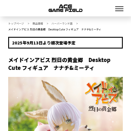
トップページ
商品情報
ハーバーランド店
>
>
>
メイドインアビス 烈日の黄金郷 Desktop Cute フィギュア ナナチ&ミーティ
2025年9月13日より順次登場予定
メイドインアビス 烈日の黄金郷 Desktop
Cute フィギュア ナナチ&ミーティ