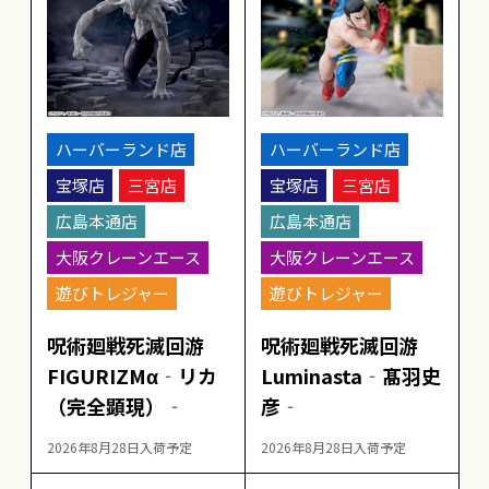
ハーバーランド店
ハーバーランド店
宝塚店
三宮店
宝塚店
三宮店
広島本通店
広島本通店
大阪クレーンエース
大阪クレーンエース
遊びトレジャー
遊びトレジャー
呪術廻戦死滅回游
呪術廻戦死滅回游
FIGURIZMα‐リカ
Luminasta‐髙羽史
（完全顕現）‐
彦‐
2026年8月28日入荷予定
2026年8月28日入荷予定