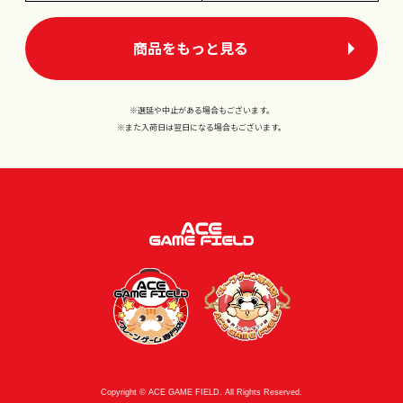
商品をもっと見る
※選延や中止がある場合もございます。
※また入荷日は翌日になる場合もございます。
Copyright © ACE GAME FIELD. All Rights Reserved.