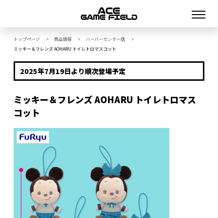
トップページ
商品情報
ハーバーセンター店
>
>
>
ミッキー＆フレンズ AOHARU トイレトロマスコット
2025年7月19日より順次登場予定
ミッキー＆フレンズ AOHARU トイレトロマス
コット