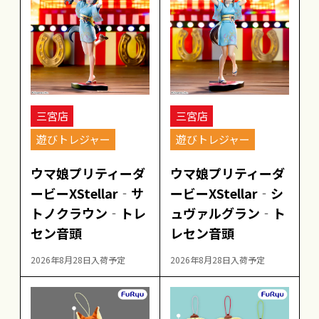
三宮店
三宮店
遊びトレジャー
遊びトレジャー
ウマ娘プリティーダ
ウマ娘プリティーダ
ービーXStellar‐サ
ービーXStellar‐シ
トノクラウン‐トレ
ュヴァルグラン‐ト
セン音頭
レセン音頭
2026年8月28日入荷予定
2026年8月28日入荷予定