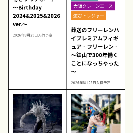
大阪クレーンエース
～Birthday
2024&2025&2026
遊びトレジャー
ver.～
葬送のフリーレンハ
2026年8月29日入荷予定
イプレミアムフィギ
ュア‐フリーレン‐
～鉱山で300年働く
ことになっちゃった
～
2026年8月28日入荷予定