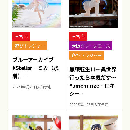
三宮店
三宮店
遊びトレジャー
大阪クレーンエース
遊びトレジャー
ブルーアーカイブ
XStellar‐ミカ（水
無職転生Ⅲ～異世界
着）‐
行ったら本気だす～
Yumemirize‐ロキ
2026年8月28日入荷予定
シー‐
2026年8月28日入荷予定