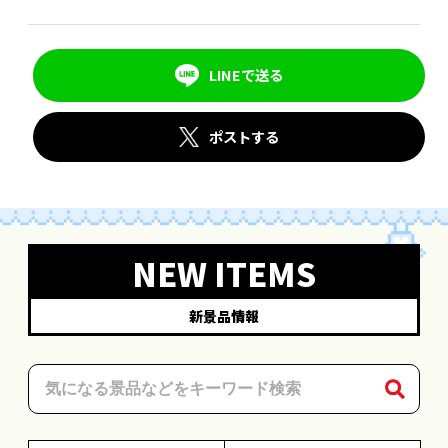
LINEで送る
ポストする
NEW ITEMS
新景品情報