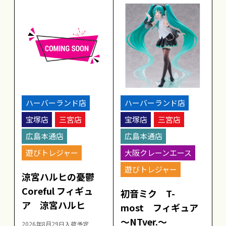
ハーバーランド店
ハーバーランド店
宝塚店
三宮店
宝塚店
三宮店
広島本通店
広島本通店
遊びトレジャー
大阪クレーンエース
遊びトレジャー
涼宮ハルヒの憂鬱
Coreful フィギュ
初音ミク T-
ア 涼宮ハルヒ
most フィギュア
～NTver.～
2026年8月29日入荷予定