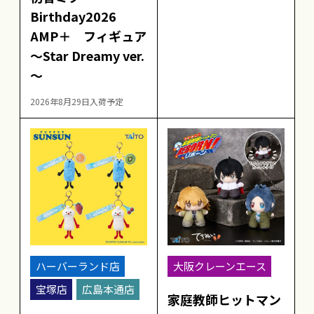
Birthday2026
AMP＋ フィギュア
～Star Dreamy ver.
～
2026年8月29日入荷予定
ハーバーランド店
大阪クレーンエース
宝塚店
広島本通店
家庭教師ヒットマン