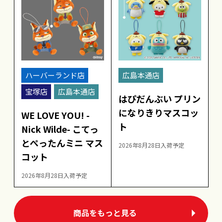
ハーバーランド店
広島本通店
宝塚店
広島本通店
はぴだんぶい プリン
になりきりマスコッ
WE LOVE YOU! -
ト
Nick Wilde- こてっ
とぺったんミニ マス
2026年8月28日入荷予定
コット
2026年8月28日入荷予定
商品をもっと見る