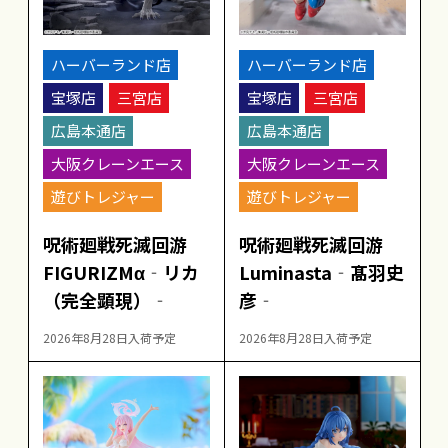
ハーバーランド店
ハーバーランド店
宝塚店
三宮店
宝塚店
三宮店
広島本通店
広島本通店
大阪クレーンエース
大阪クレーンエース
遊びトレジャー
遊びトレジャー
呪術廻戦死滅回游
呪術廻戦死滅回游
FIGURIZMα‐リカ
Luminasta‐髙羽史
（完全顕現）‐
彦‐
2026年8月28日入荷予定
2026年8月28日入荷予定