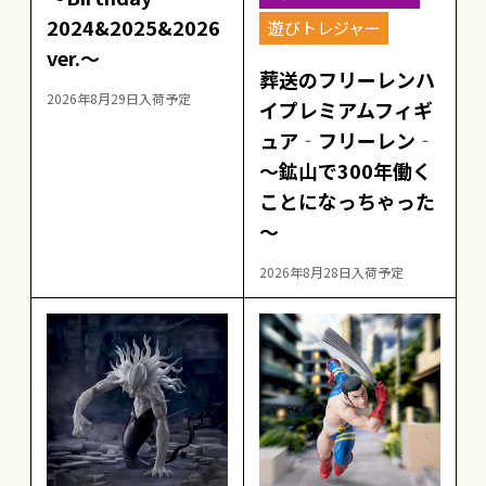
2024&2025&2026
遊びトレジャー
ver.～
葬送のフリーレンハ
2026年8月29日入荷予定
イプレミアムフィギ
ュア‐フリーレン‐
～鉱山で300年働く
ことになっちゃった
～
2026年8月28日入荷予定