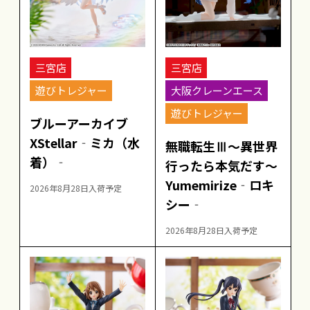
三宮店
三宮店
遊びトレジャー
大阪クレーンエース
遊びトレジャー
ブルーアーカイブ
XStellar‐ミカ（水
無職転生Ⅲ～異世界
着）‐
行ったら本気だす～
Yumemirize‐ロキ
2026年8月28日入荷予定
シー‐
2026年8月28日入荷予定