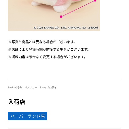
※写真と商品とは異なる場合がございます。
※店舗により登場時期が前後する場合がございます。
※掲載内容は予告なく変更する場合がございます。
ぬいぐるみ
フリュー
マイメロディ
入荷店
ハーバーランド店