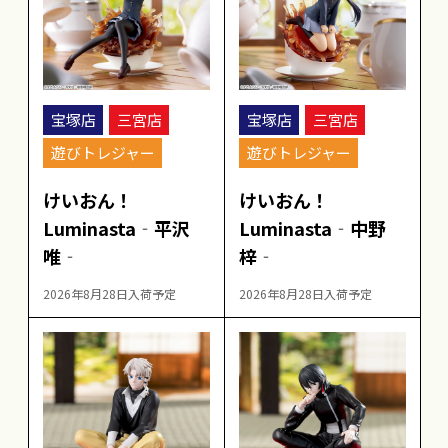
宝塚店
三宮店
宝塚店
三宮店
遊びトレジャー
遊びトレジャー
けいおん！
けいおん！
Luminasta‐平沢
Luminasta‐中野
唯‐
梓‐
2026年8月28日入荷予定
2026年8月28日入荷予定