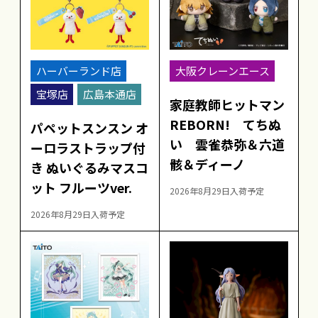
ハーバーランド店
大阪クレーンエース
宝塚店
広島本通店
家庭教師ヒットマン
REBORN! てちぬ
パペットスンスン オ
い 雲雀恭弥＆六道
ーロラストラップ付
骸＆ディーノ
き ぬいぐるみマスコ
ット フルーツver.
2026年8月29日入荷予定
2026年8月29日入荷予定