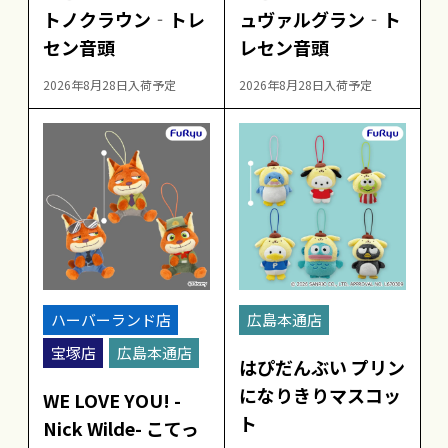
トノクラウン‐トレ
ュヴァルグラン‐ト
セン音頭
レセン音頭
2026年8月28日入荷予定
2026年8月28日入荷予定
ハーバーランド店
広島本通店
宝塚店
広島本通店
はぴだんぶい プリン
になりきりマスコッ
WE LOVE YOU! -
ト
Nick Wilde- こてっ