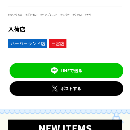
ぬいぐるみ
ポケモン
バンプレスト
キバナ
ウォロ
チリ
入荷店
ハーバーランド店
三宮店
LINEで送る
ポストする
NEW ITEMS