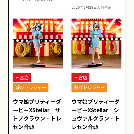
2026年8月28日入荷予定
三宮店
三宮店
遊びトレジャー
遊びトレジャー
ウマ娘プリティーダ
ウマ娘プリティーダ
ービーXStellar‐サ
ービーXStellar‐シ
トノクラウン‐トレ
ュヴァルグラン‐ト
セン音頭
レセン音頭