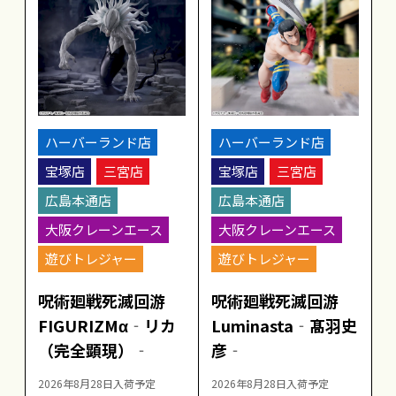
ハーバーランド店
ハーバーランド店
宝塚店
三宮店
宝塚店
三宮店
広島本通店
広島本通店
大阪クレーンエース
大阪クレーンエース
遊びトレジャー
遊びトレジャー
呪術廻戦死滅回游
呪術廻戦死滅回游
FIGURIZMα‐リカ
Luminasta‐髙羽史
（完全顕現）‐
彦‐
2026年8月28日入荷予定
2026年8月28日入荷予定