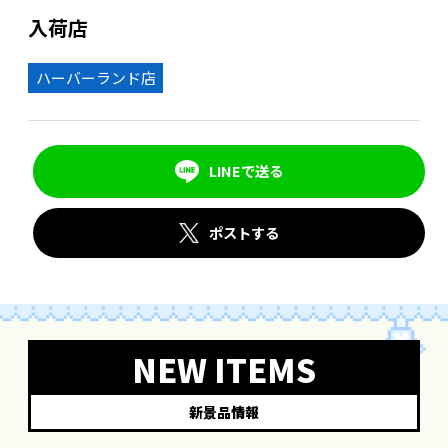
入荷店
ハーバーランド店
LINEで送る
ポストする
NEW ITEMS
新景品情報