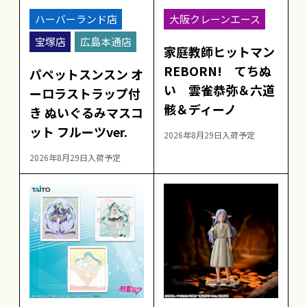
ハーバーランド店
大阪クレーンエース
宝塚店
広島本通店
家庭教師ヒットマン
REBORN! てちぬ
パペットスンスン オ
い 雲雀恭弥＆六道
ーロラストラップ付
骸＆ディーノ
き ぬいぐるみマスコ
ット フルーツver.
2026年8月29日入荷予定
2026年8月29日入荷予定