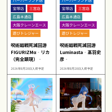
ハーバーランド店
ハーバーランド店
宝塚店
三宮店
宝塚店
三宮店
広島本通店
広島本通店
大阪クレーンエース
大阪クレーンエース
遊びトレジャー
遊びトレジャー
呪術廻戦死滅回游
呪術廻戦死滅回游
FIGURIZMα‐リカ
Luminasta‐髙羽史
（完全顕現）‐
彦‐
2026年8月28日入荷予定
2026年8月28日入荷予定