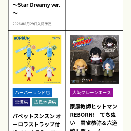
～Star Dreamy ver.
～
2026年8月29日入荷予定
ハーバーランド店
大阪クレーンエース
宝塚店
広島本通店
家庭教師ヒットマン
REBORN! てちぬ
パペットスンスン オ
い 雲雀恭弥＆六道
ーロラストラップ付
骸＆ディーノ