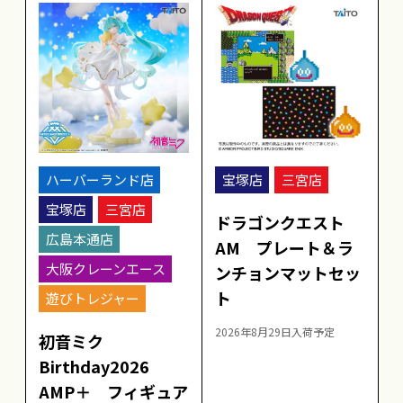
ハーバーランド店
宝塚店
三宮店
宝塚店
三宮店
ドラゴンクエスト
広島本通店
AM プレート＆ラ
大阪クレーンエース
ンチョンマットセッ
ト
遊びトレジャー
2026年8月29日入荷予定
初音ミク
Birthday2026
AMP＋ フィギュア