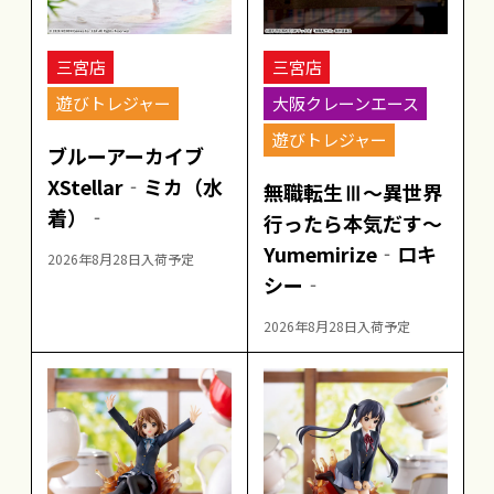
三宮店
三宮店
遊びトレジャー
大阪クレーンエース
遊びトレジャー
ブルーアーカイブ
XStellar‐ミカ（水
無職転生Ⅲ～異世界
着）‐
行ったら本気だす～
Yumemirize‐ロキ
2026年8月28日入荷予定
シー‐
2026年8月28日入荷予定