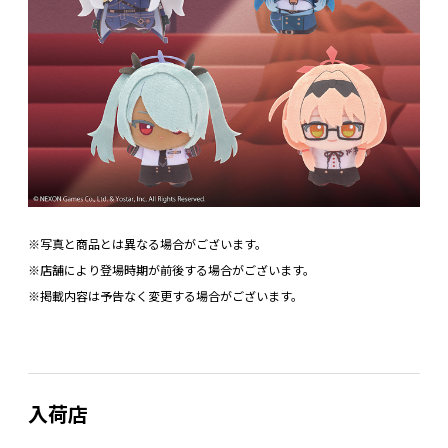
※写真と商品とは異なる場合がございます。
※店舗により登場時期が前後する場合がございます。
※掲載内容は予告なく変更する場合がございます。
入荷店