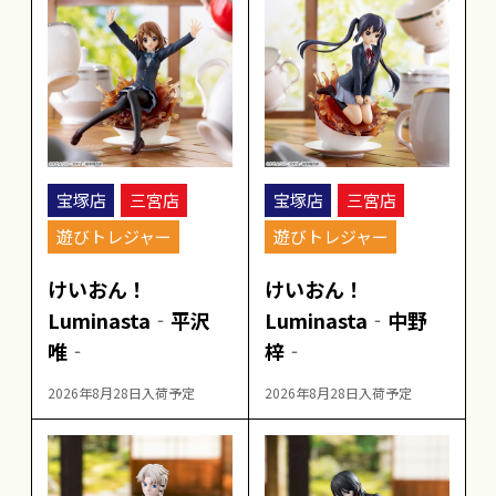
宝塚店
三宮店
宝塚店
三宮店
遊びトレジャー
遊びトレジャー
けいおん！
けいおん！
Luminasta‐平沢
Luminasta‐中野
唯‐
梓‐
2026年8月28日入荷予定
2026年8月28日入荷予定