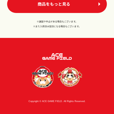
商品をもっと見る
※選延や中止がある場合もございます。
※また入荷日は翌日になる場合もございます。
Copyright © ACE GAME FIELD. All Rights Reserved.