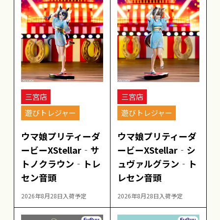
三宮店
三宮店
遊びトレジャー
遊びトレジャー
ウマ娘プリティーダ
ウマ娘プリティーダ
ービーXStellar‐サ
ービーXStellar‐シ
トノクラウン‐トレ
ュヴァルグラン‐ト
セン音頭
レセン音頭
2026年8月28日入荷予定
2026年8月28日入荷予定