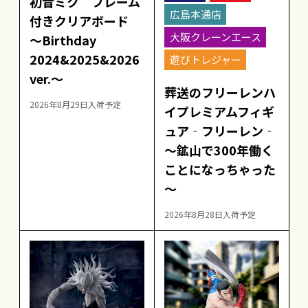
初音ミク フレーム
広島本通店
付きクリアボード
大阪クレーンエース
～Birthday
2024&2025&2026
遊びトレジャー
ver.～
葬送のフリーレンハ
2026年8月29日入荷予定
イプレミアムフィギ
ュア‐フリーレン‐
～鉱山で300年働く
ことになっちゃった
～
2026年8月28日入荷予定