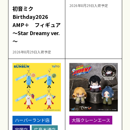
2026年8月29日入荷予定
初音ミク
Birthday2026
AMP＋ フィギュア
～Star Dreamy ver.
～
2026年8月29日入荷予定
ハーバーランド店
大阪クレーンエース
宝塚店
広島本通店