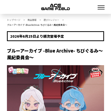
トップページ
商品情報
遊びトレジャー
>
>
>
ブルーアーカイブ -Blue Archive- ちびぐるみ～風紀委員会～
2026年6月25日より順次登場予定
ブルーアーカイブ -Blue Archive- ちびぐるみ～
風紀委員会～