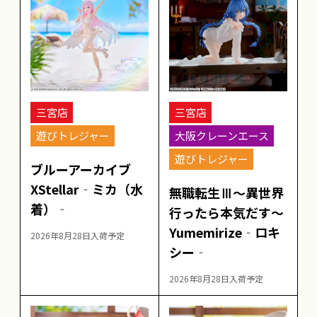
三宮店
三宮店
遊びトレジャー
大阪クレーンエース
遊びトレジャー
ブルーアーカイブ
XStellar‐ミカ（水
無職転生Ⅲ～異世界
着）‐
行ったら本気だす～
Yumemirize‐ロキ
2026年8月28日入荷予定
シー‐
2026年8月28日入荷予定