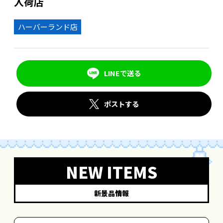
入荷店
ハーバーランド店
LINEで送る
ポストする
NEW ITEMS
新景品情報