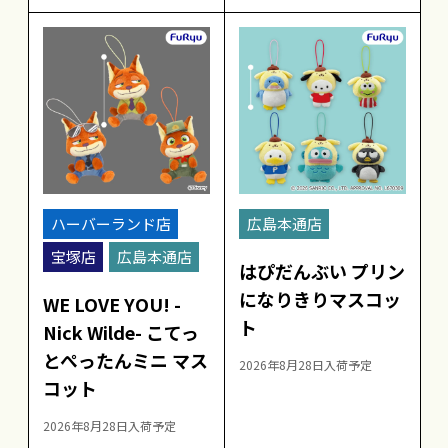
ハーバーランド店
広島本通店
宝塚店
広島本通店
はぴだんぶい プリン
になりきりマスコッ
WE LOVE YOU! -
ト
Nick Wilde- こてっ
とぺったんミニ マス
2026年8月28日入荷予定
コット
2026年8月28日入荷予定