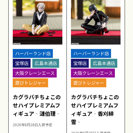
ハーバーランド店
ハーバーランド店
宝塚店
広島本通店
宝塚店
広島本通店
大阪クレーンエース
大阪クレーンエース
遊びトレジャー
遊びトレジャー
カグラバチちょこの
カグラバチちょこの
せハイプレミアムフ
せハイプレミアムフ
ィギュア‐漣伯理‐
ィギュア‐香刈緋
雪‐
2026年8月28日入荷予定
2026年8月28日入荷予定