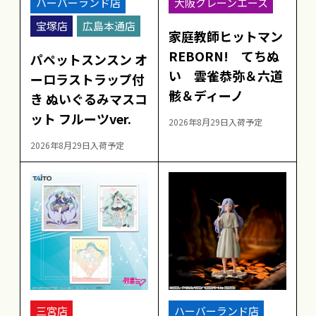
ハーバーランド店
大阪クレーンエース
宝塚店
広島本通店
家庭教師ヒットマン
REBORN! てちぬ
パペットスンスン オ
い 雲雀恭弥＆六道
ーロラストラップ付
骸＆ディーノ
き ぬいぐるみマスコ
ット フルーツver.
2026年8月29日入荷予定
2026年8月29日入荷予定
三宮店
ハーバーランド店