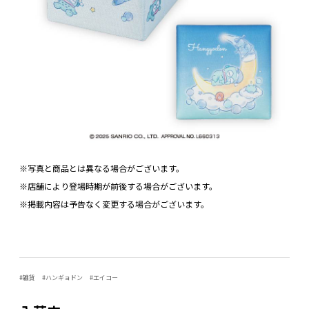
※写真と商品とは異なる場合がございます。
※店舗により登場時期が前後する場合がございます。
※掲載内容は予告なく変更する場合がございます。
雑貨
ハンギョドン
エイコー