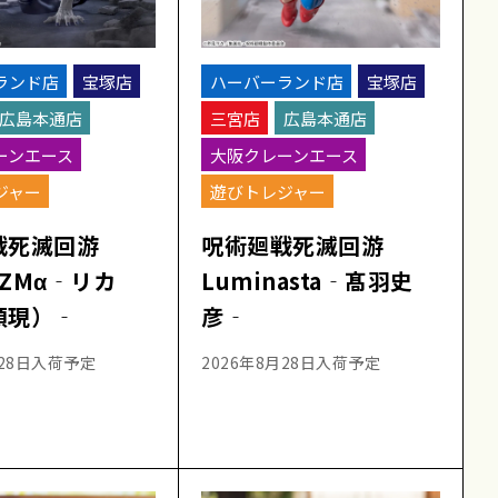
ランド店
宝塚店
ハーバーランド店
宝塚店
広島本通店
三宮店
広島本通店
ーンエース
大阪クレーンエース
ジャー
遊びトレジャー
戦死滅回游
呪術廻戦死滅回游
IZMα‐リカ
Luminasta‐髙羽史
顕現）‐
彦‐
月28日入荷予定
2026年8月28日入荷予定