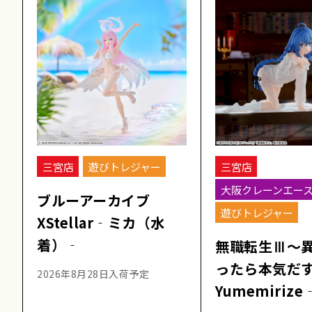
三宮店
遊びトレジャー
三宮店
大阪クレーンエー
ブルーアーカイブ
遊びトレジャー
XStellar‐ミカ（水
着）‐
無職転生Ⅲ～
ったら本気だ
2026年8月28日入荷予定
Yumemiriz