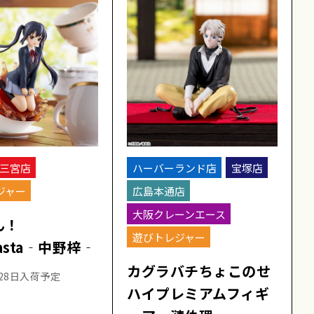
三宮店
ハーバーランド店
宝塚店
ジャー
広島本通店
大阪クレーンエース
ん！
遊びトレジャー
nasta‐中野梓‐
カグラバチちょこのせ
月28日入荷予定
ハイプレミアムフィギ