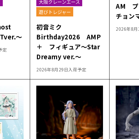
ス
大阪クレーンエース
AM 
遊びトレジャー
チョン
most
初音ミク
2026年8
ver.～
Birthday2026 AMP
＋ フィギュア～Star
予定
Dreamy ver.～
2026年8月29日入荷予定