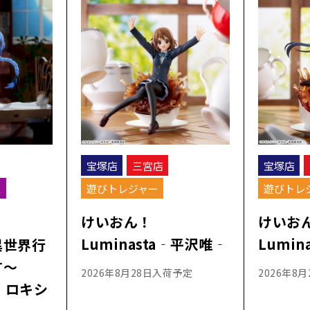
宝塚店
三宮店
宝塚店
ス
遊びトレジャー
遊びトレ
けいおん！
けいお
Luminasta‐平沢唯‐
Lumi
異世界行
す～
2026年8月28日入荷予定
2026年8
e‐ロキシ