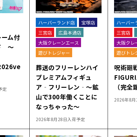
ハーバーランド店
宝塚店
ハーバー
三宮店
広島本通店
三宮店
レーム付
大阪クレーンエース
大阪クレ
ド ～
遊びトレジャー
遊びトレ
2026ve
葬送のフリーレンハイ
呪術廻
プレミアムフィギュ
FIGUR
ア‐フリーレン‐～鉱
（完全
予定
山で300年働くことに
2026年8
なっちゃった～
2026年8月28日入荷予定