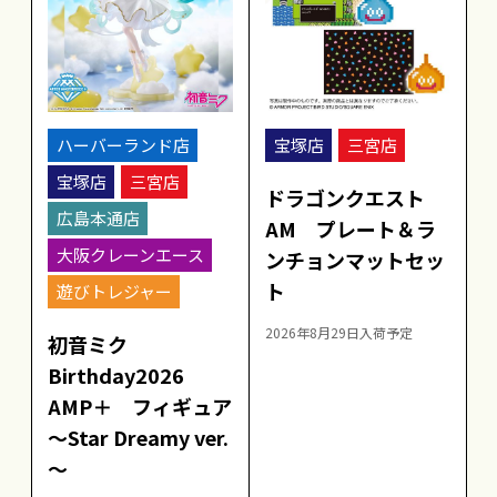
ハーバーランド店
宝塚店
三宮店
宝塚店
三宮店
ドラゴンクエスト
広島本通店
AM プレート＆ラ
大阪クレーンエース
ンチョンマットセッ
ト
遊びトレジャー
2026年8月29日入荷予定
初音ミク
Birthday2026
AMP＋ フィギュア
～Star Dreamy ver.
～