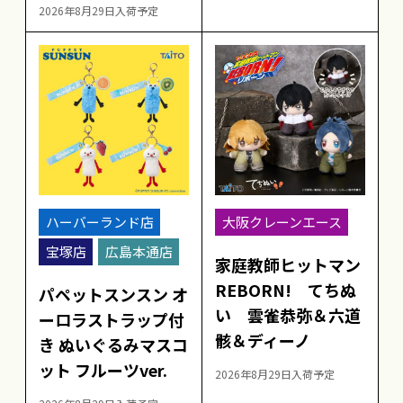
2026年8月29日入荷予定
ハーバーランド店
大阪クレーンエース
宝塚店
広島本通店
家庭教師ヒットマン
REBORN! てちぬ
パペットスンスン オ
い 雲雀恭弥＆六道
ーロラストラップ付
骸＆ディーノ
き ぬいぐるみマスコ
ット フルーツver.
2026年8月29日入荷予定