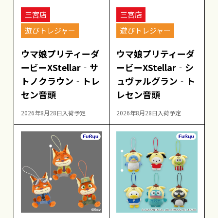
三宮店
三宮店
遊びトレジャー
遊びトレジャー
ウマ娘プリティーダ
ウマ娘プリティーダ
ービーXStellar‐サ
ービーXStellar‐シ
トノクラウン‐トレ
ュヴァルグラン‐ト
セン音頭
レセン音頭
2026年8月28日入荷予定
2026年8月28日入荷予定