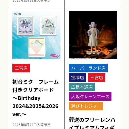
2026年8月29日入荷予定
三宮店
ハーバーランド店
宝塚店
三宮店
初音ミク フレーム
広島本通店
付きクリアボード
大阪クレーンエース
～Birthday
2024&2025&2026
遊びトレジャー
ver.～
葬送のフリーレンハ
2026年8月29日入荷予定
イプレミアムフィギ