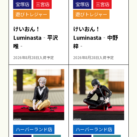
宝塚店
三宮店
宝塚店
三宮店
遊びトレジャー
遊びトレジャー
けいおん！
けいおん！
Luminasta‐平沢
Luminasta‐中野
唯‐
梓‐
2026年8月28日入荷予定
2026年8月28日入荷予定
ハーバーランド店
ハーバーランド店