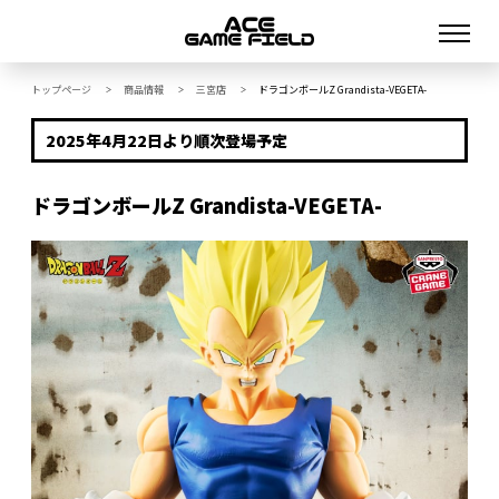
トップページ
商品情報
三宮店
ドラゴンボールZ Grandista-VEGETA-
>
>
>
2025年4月22日より順次登場予定
ドラゴンボールZ Grandista-VEGETA-