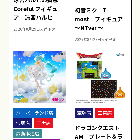
Coreful フィギュ
初音ミク T-
ア 涼宮ハルヒ
most フィギュア
～NTver.～
2026年8月29日入荷予定
2026年8月29日入荷予定
ハーバーランド店
宝塚店
三宮店
宝塚店
三宮店
ドラゴンクエスト
広島本通店
AM プレート＆ラ