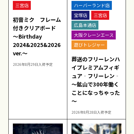
三宮店
ハーバーランド店
宝塚店
三宮店
初音ミク フレーム
広島本通店
付きクリアボード
大阪クレーンエース
～Birthday
2024&2025&2026
遊びトレジャー
ver.～
葬送のフリーレンハ
2026年8月29日入荷予定
イプレミアムフィギ
ュア‐フリーレン‐
～鉱山で300年働く
ことになっちゃった
～
2026年8月28日入荷予定