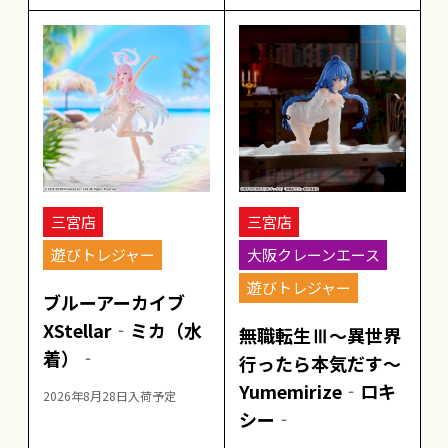
三宮店
三宮店
遊びトレジャー
大阪クレーンエース
遊びトレジャー
ブルーアーカイブ
XStellar‐ミカ（水
無職転生Ⅲ～異世界
着）‐
行ったら本気だす～
Yumemirize‐ロキ
2026年8月28日入荷予定
シー‐