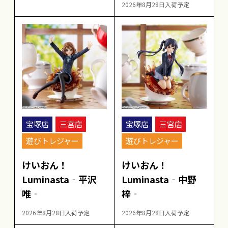
2026年8月28日入荷予定
宝塚店
三宮店
宝塚店
三宮店
遊びトレジャー
遊びトレジャー
けいおん！
けいおん！
Luminasta‐平沢
Luminasta‐中野
唯‐
梓‐
2026年8月28日入荷予定
2026年8月28日入荷予定