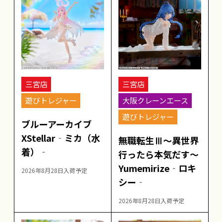
三宮店
三宮店
遊びトレジャー
大阪クレーンエース
遊びトレジャー
ブルーアーカイブ
XStellar‐ミカ（水
無職転生Ⅲ～異世界
着）‐
行ったら本気だす～
Yumemirize‐ロキ
2026年8月28日入荷予定
シー‐
2026年8月28日入荷予定