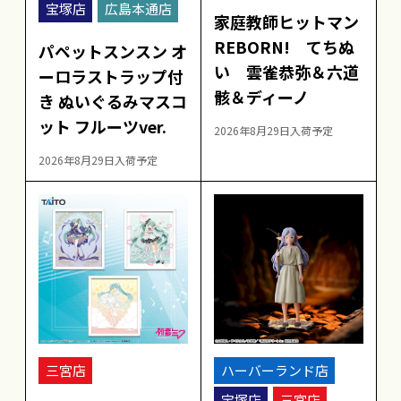
宝塚店
広島本通店
家庭教師ヒットマン
REBORN! てちぬ
パペットスンスン オ
い 雲雀恭弥＆六道
ーロラストラップ付
骸＆ディーノ
き ぬいぐるみマスコ
ット フルーツver.
2026年8月29日入荷予定
2026年8月29日入荷予定
三宮店
ハーバーランド店
宝塚店
三宮店