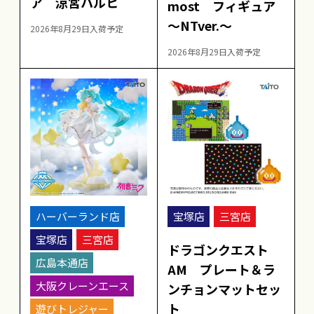
ア 涼宮ハルヒ
most フィギュア
～NTver.～
2026年8月29日入荷予定
2026年8月29日入荷予定
ハーバーランド店
宝塚店
三宮店
宝塚店
三宮店
ドラゴンクエスト
広島本通店
AM プレート＆ラ
大阪クレーンエース
ンチョンマットセッ
ト
遊びトレジャー