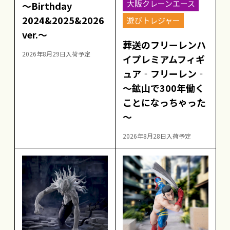
大阪クレーンエース
～Birthday
2024&2025&2026
遊びトレジャー
ver.～
葬送のフリーレンハ
2026年8月29日入荷予定
イプレミアムフィギ
ュア‐フリーレン‐
～鉱山で300年働く
ことになっちゃった
～
2026年8月28日入荷予定