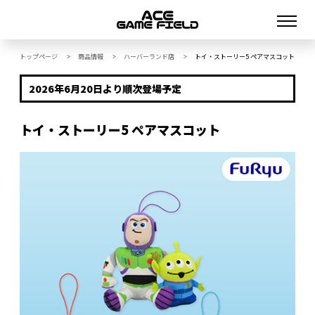
トップページ
商品情報
ハーバーランド店
トイ・ストーリー5 ペアマスコット
>
>
>
2026年6月20日より順次登場予定
トイ・ストーリー5 ペアマスコット