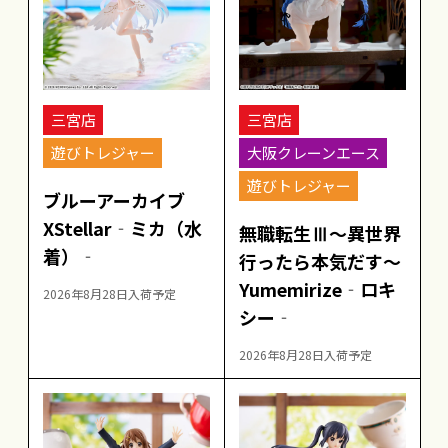
三宮店
三宮店
遊びトレジャー
大阪クレーンエース
遊びトレジャー
ブルーアーカイブ
XStellar‐ミカ（水
無職転生Ⅲ～異世界
着）‐
行ったら本気だす～
Yumemirize‐ロキ
2026年8月28日入荷予定
シー‐
2026年8月28日入荷予定