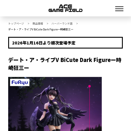
トップページ
商品情報
ハーバーランド店
>
>
>
デート・ア・ライブV BiCute Dark Figureー時崎狂三ー
2026年1月16日より順次登場予定
デート・ア・ライブV BiCute Dark Figureー時
崎狂三ー