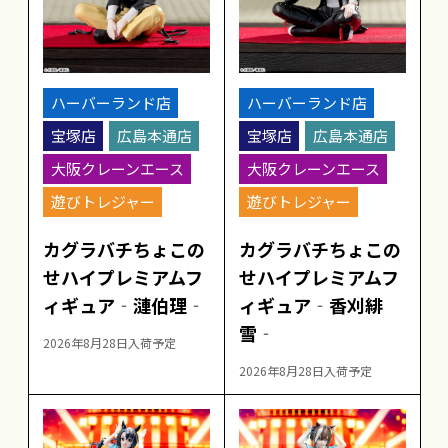
ハーバーランド店
ハーバーランド店
宝塚店
広島本通店
宝塚店
広島本通店
大阪クレーンエース
大阪クレーンエース
遊びトレジャー
遊びトレジャー
カグラバチちょこの
カグラバチちょこの
せハイプレミアムフ
せハイプレミアムフ
ィギュア‐漣伯理‐
ィギュア‐香刈緋
雪‐
2026年8月28日入荷予定
2026年8月28日入荷予定