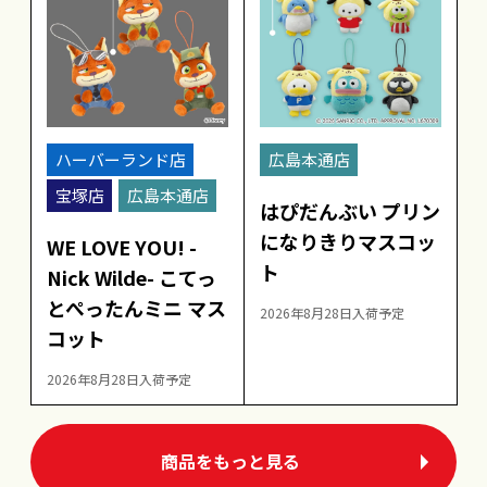
ハーバーランド店
広島本通店
宝塚店
広島本通店
はぴだんぶい プリン
になりきりマスコッ
WE LOVE YOU! -
ト
Nick Wilde- こてっ
とぺったんミニ マス
2026年8月28日入荷予定
コット
2026年8月28日入荷予定
商品をもっと見る