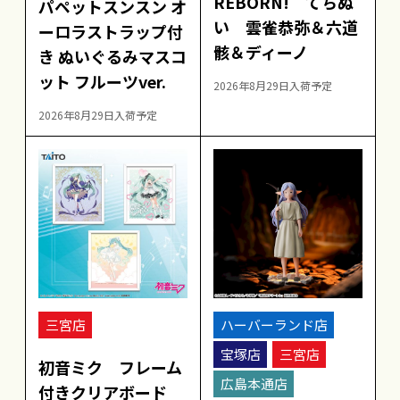
REBORN! てちぬ
パペットスンスン オ
い 雲雀恭弥＆六道
ーロラストラップ付
骸＆ディーノ
き ぬいぐるみマスコ
ット フルーツver.
2026年8月29日入荷予定
2026年8月29日入荷予定
三宮店
ハーバーランド店
宝塚店
三宮店
初音ミク フレーム
広島本通店
付きクリアボード