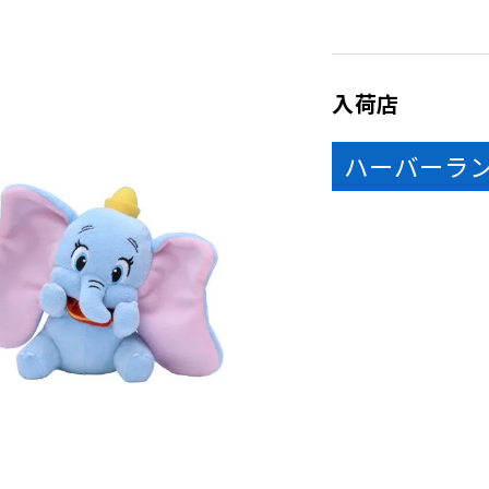
入荷店
ハーバーラ