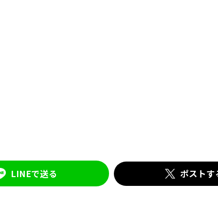
LINEで送る
ポストす