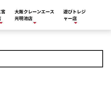
三宮
大阪クレーンエース
遊びトレジ
店
光明池店
ャー店