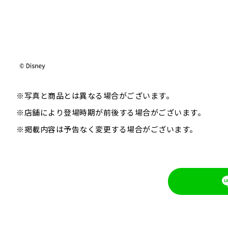
※写真と商品とは異なる場合がございます。
※店舗により登場時期が前後する場合がございます。
※掲載内容は予告なく変更する場合がございます。