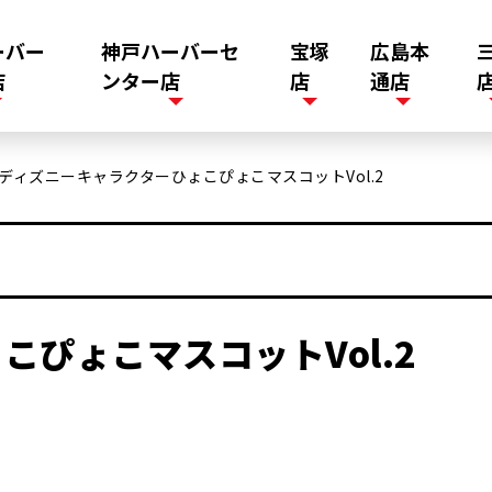
ーバー
神戸ハーバーセ
宝塚
広島本
店
ンター店
店
通店
ディズニーキャラクターひょこぴょこマスコットVol.2
ぴょこマスコットVol.2