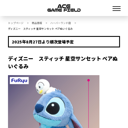
トップページ
商品情報
ハーバーランド店
>
>
>
ディズニー スティッチ 星空サンセット ペアぬいぐるみ
2025年8月27日より順次登場予定
ディズニー スティッチ 星空サンセット ペアぬ
いぐるみ