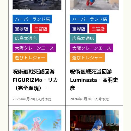
ハーバーランド店
ハーバーランド店
宝塚店
三宮店
宝塚店
三宮店
広島本通店
広島本通店
大阪クレーンエース
大阪クレーンエース
遊びトレジャー
遊びトレジャー
呪術廻戦死滅回游
呪術廻戦死滅回游
FIGURIZMα‐リカ
Luminasta‐髙羽史
（完全顕現）‐
彦‐
2026年8月28日入荷予定
2026年8月28日入荷予定