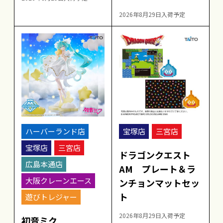
2026年8月29日入荷予定
ハーバーランド店
宝塚店
三宮店
宝塚店
三宮店
ドラゴンクエスト
広島本通店
AM プレート＆ラ
大阪クレーンエース
ンチョンマットセッ
ト
遊びトレジャー
2026年8月29日入荷予定
初音ミク