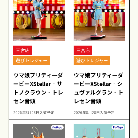
三宮店
三宮店
遊びトレジャー
遊びトレジャー
ウマ娘プリティーダ
ウマ娘プリティーダ
ービーXStellar‐サ
ービーXStellar‐シ
トノクラウン‐トレ
ュヴァルグラン‐ト
セン音頭
レセン音頭
2026年8月28日入荷予定
2026年8月28日入荷予定