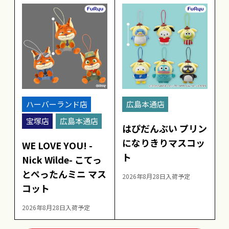
ハーバーランド店
広島本通店
宝塚店
広島本通店
はぴだんぶい プリン
になりきりマスコッ
WE LOVE YOU! -
ト
Nick Wilde- こてっ
とぺったんミニ マス
2026年8月28日入荷予定
コット
2026年8月28日入荷予定