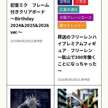
宝塚店
三宮店
初音ミク フレーム
広島本通店
付きクリアボード
大阪クレーンエース
～Birthday
2024&2025&2026
遊びトレジャー
ver.～
葬送のフリーレンハ
2026年8月29日入荷予定
イプレミアムフィギ
ュア‐フリーレン‐
～鉱山で300年働く
ことになっちゃった
～
2026年8月28日入荷予定