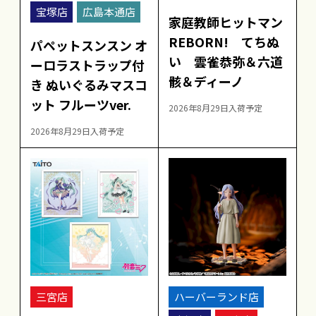
宝塚店
広島本通店
家庭教師ヒットマン
REBORN! てちぬ
パペットスンスン オ
い 雲雀恭弥＆六道
ーロラストラップ付
骸＆ディーノ
き ぬいぐるみマスコ
ット フルーツver.
2026年8月29日入荷予定
2026年8月29日入荷予定
三宮店
ハーバーランド店