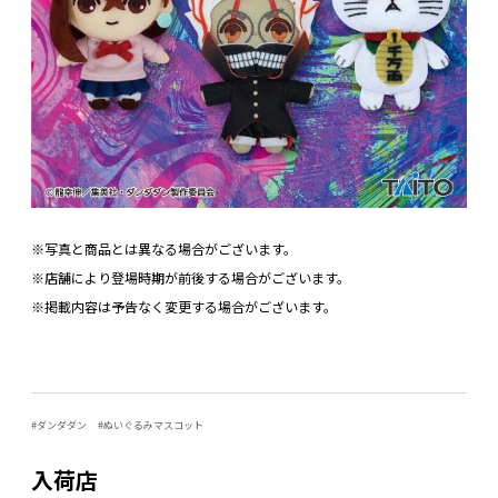
※写真と商品とは異なる場合がございます。
※店舗により登場時期が前後する場合がございます。
※掲載内容は予告なく変更する場合がございます。
ダンダダン
ぬいぐるみマスコット
入荷店