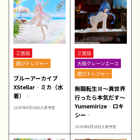
三宮店
三宮店
遊びトレジャー
大阪クレーンエース
遊びトレジャー
ブルーアーカイブ
XStellar‐ミカ（水
無職転生Ⅲ～異世界
着）‐
行ったら本気だす～
Yumemirize‐ロキ
2026年8月28日入荷予定
シー‐
2026年8月28日入荷予定