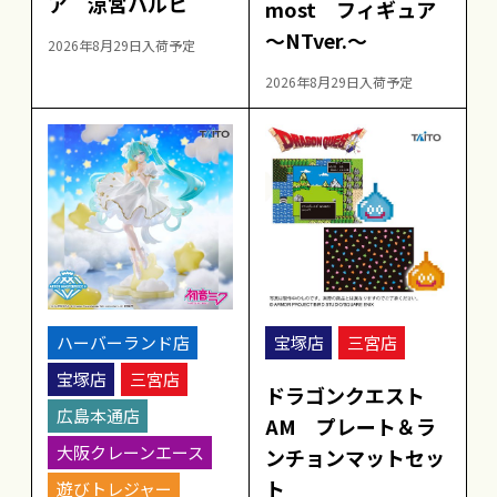
ア 涼宮ハルヒ
most フィギュア
～NTver.～
2026年8月29日入荷予定
2026年8月29日入荷予定
ハーバーランド店
宝塚店
三宮店
宝塚店
三宮店
ドラゴンクエスト
広島本通店
AM プレート＆ラ
大阪クレーンエース
ンチョンマットセッ
ト
遊びトレジャー