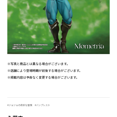
※写真と商品とは異なる場合がございます。
※店舗により登場時期が前後する場合がございます。
※掲載内容は予告なく変更する場合がございます。
ジョジョの奇妙な冒険
バンプレスト