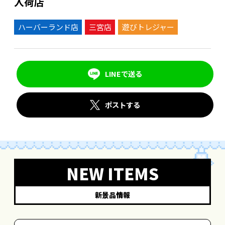
入荷店
ハーバーランド店
三宮店
遊びトレジャー
LINEで送る
ポストする
NEW ITEMS
新景品情報