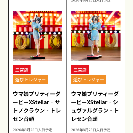
三宮店
三宮店
遊びトレジャー
遊びトレジャー
ウマ娘プリティーダ
ウマ娘プリティーダ
ービーXStellar‐サ
ービーXStellar‐シ
トノクラウン‐トレ
ュヴァルグラン‐ト
セン音頭
レセン音頭
2026年8月28日入荷予定
2026年8月28日入荷予定