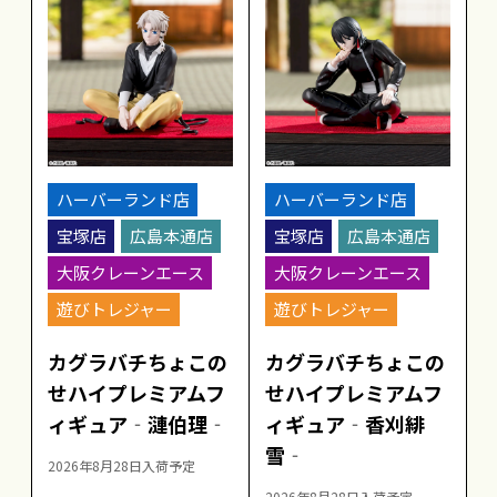
ハーバーランド店
ハーバーランド店
宝塚店
広島本通店
宝塚店
広島本通店
大阪クレーンエース
大阪クレーンエース
遊びトレジャー
遊びトレジャー
カグラバチちょこの
カグラバチちょこの
せハイプレミアムフ
せハイプレミアムフ
ィギュア‐漣伯理‐
ィギュア‐香刈緋
雪‐
2026年8月28日入荷予定
2026年8月28日入荷予定