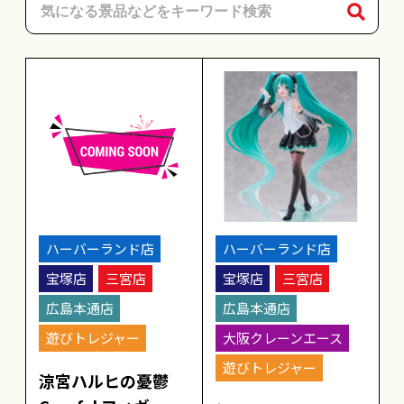
ハーバーランド店
ハーバーランド店
宝塚店
三宮店
宝塚店
三宮店
広島本通店
広島本通店
遊びトレジャー
大阪クレーンエース
遊びトレジャー
涼宮ハルヒの憂鬱