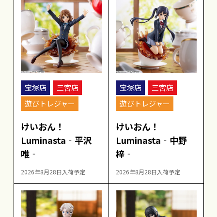
宝塚店
三宮店
宝塚店
三宮店
遊びトレジャー
遊びトレジャー
けいおん！
けいおん！
Luminasta‐平沢
Luminasta‐中野
唯‐
梓‐
2026年8月28日入荷予定
2026年8月28日入荷予定