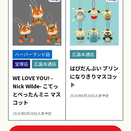
ハーバーランド店
広島本通店
宝塚店
広島本通店
はぴだんぶい プリン
になりきりマスコッ
WE LOVE YOU! -
ト
Nick Wilde- こてっ
とぺったんミニ マス
2026年8月28日入荷予定
コット
2026年8月28日入荷予定