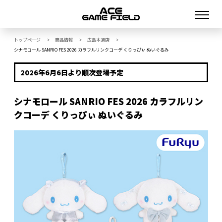
トップページ
商品情報
広島本通店
>
>
>
シナモロール SANRIO FES 2026 カラフルリンクコーデ くりっぴぃ ぬいぐるみ
2026年6月6日より順次登場予定
シナモロール SANRIO FES 2026 カラフルリン
クコーデ くりっぴぃ ぬいぐるみ