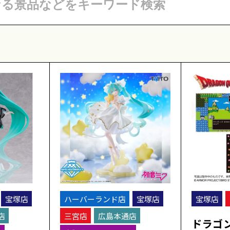
宝塚店
ハーバーランド店
宝塚店
宝塚店
店
三宮店
広島本通店
ドラゴ