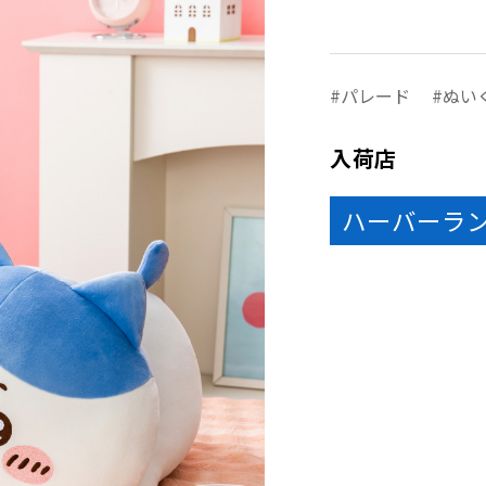
パレード
ぬい
入荷店
ハーバーラ