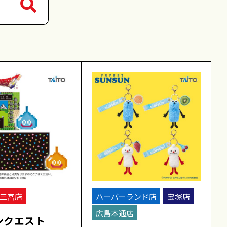
三宮店
ハーバーランド店
宝塚店
広島本通店
ンクエスト