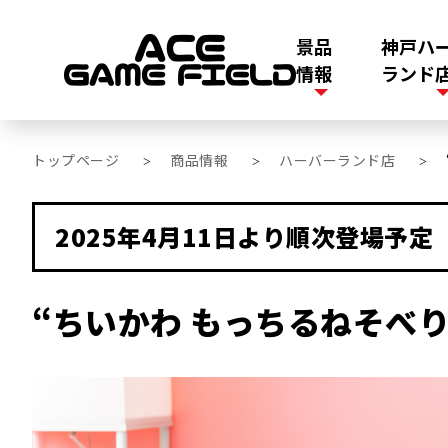
景品
神戸ハ
情報
ランド
トップページ
商品情報
ハーバーランド店
>
>
>
2025年4月11日より順次登場予定
“ちいかわ もっちるねそべり