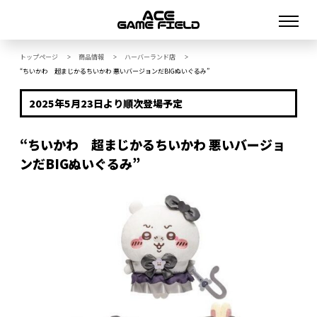
トップページ
商品情報
ハーバーランド店
>
>
>
“ちいかわ 超まじかるちいかわ 悪いバージョンだBIGぬいぐるみ”
2025年5月23日より順次登場予定
“ちいかわ 超まじかるちいかわ 悪いバージョ
ンだBIGぬいぐるみ”