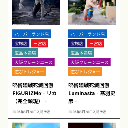
ハーバーランド店
ハーバーランド店
宝塚店
三宮店
宝塚店
三宮店
広島本通店
広島本通店
大阪クレーンエース
大阪クレーンエース
遊びトレジャー
遊びトレジャー
呪術廻戦死滅回游
呪術廻戦死滅回游
FIGURIZMα‐リカ
Luminasta‐髙羽史
（完全顕現）‐
彦‐
2026年8月28日入荷予定
2026年8月28日入荷予定