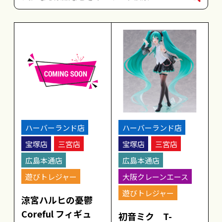
ハーバーランド店
ハーバーランド店
宝塚店
三宮店
宝塚店
三宮店
広島本通店
広島本通店
遊びトレジャー
大阪クレーンエース
遊びトレジャー
涼宮ハルヒの憂鬱
Coreful フィギュ
初音ミク T-