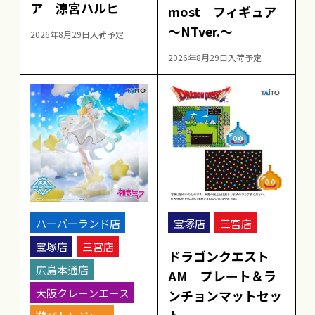
ア 涼宮ハルヒ
most フィギュア
～NTver.～
2026年8月29日入荷予定
2026年8月29日入荷予定
ハーバーランド店
宝塚店
三宮店
宝塚店
三宮店
ドラゴンクエスト
広島本通店
AM プレート＆ラ
大阪クレーンエース
ンチョンマットセッ