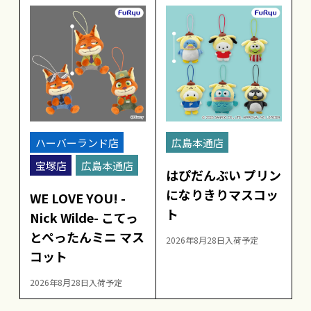
ハーバーランド店
広島本通店
宝塚店
広島本通店
はぴだんぶい プリン
になりきりマスコッ
WE LOVE YOU! -
ト
Nick Wilde- こてっ
とぺったんミニ マス
2026年8月28日入荷予定
コット
2026年8月28日入荷予定