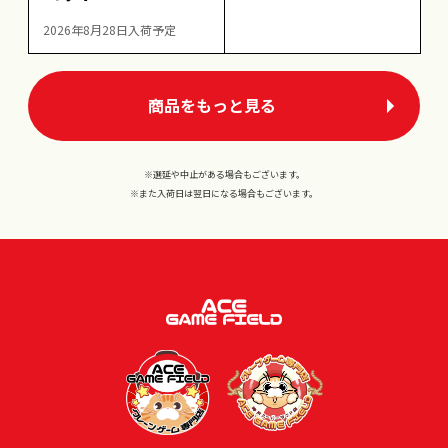
2026年8月28日入荷予定
商品をもっと見る
※選延や中止がある場合もございます。
※また入荷日は翌日になる場合もございます。