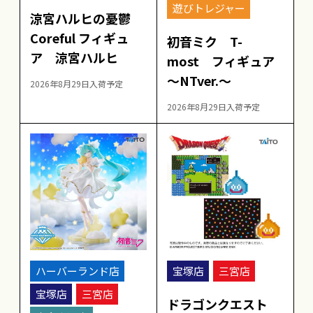
遊びトレジャー
涼宮ハルヒの憂鬱
Coreful フィギュ
初音ミク T-
ア 涼宮ハルヒ
most フィギュア
～NTver.～
2026年8月29日入荷予定
2026年8月29日入荷予定
ハーバーランド店
宝塚店
三宮店
宝塚店
三宮店
ドラゴンクエスト