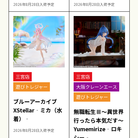
2026年8月28日入荷予定
2026年8月28日入荷予定
三宮店
三宮店
遊びトレジャー
大阪クレーンエース
遊びトレジャー
ブルーアーカイブ
XStellar‐ミカ（水
無職転生Ⅲ～異世界
着）‐
行ったら本気だす～
Yumemirize‐ロキ
2026年8月28日入荷予定
シー‐